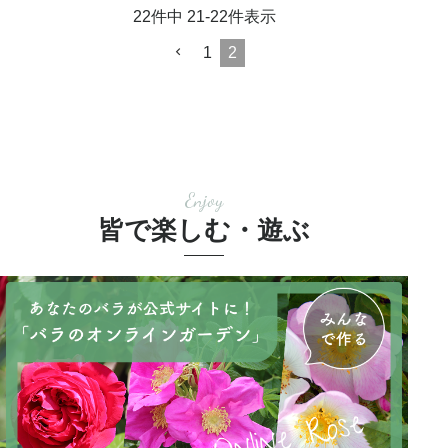
22
件中
21
-
22
件表示
1
2
Enjoy
皆で楽しむ・遊ぶ