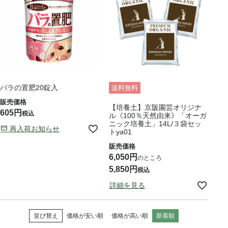
バラの置肥20錠入
送料無料
【培養土】京阪園芸オリジナ
605
税込
ル《100％天然由来》「オーガ
ニック培養土」14L/３袋セッ
再入荷お知らせ
トya01
6,050
のところ
5,850
税込
詳細を見る
並び替え
価格が安い順
価格が高い順
新着順