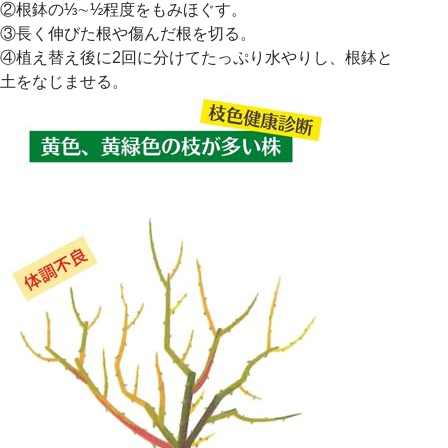
②根鉢の⅓∼½程度をもみほぐす。
③長く伸びた根や傷んだ根を切る。
④植え替え後に2回に分けてたっぷり水やりし、根鉢と
土をなじませる。