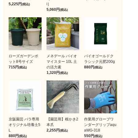
5,225
i］
(税込)
5,060
(税込)
ローズガーデンポ
メネデール バイオ
バイオゴールドク
ット8号サイズ
マイスター 10L 土
ラシック元肥200g
715
の活力素
880
(税込)
(税込)
1,320
(税込)
京阪園芸 バラ専用
【園芸用】根かき2
作業用グローブワ
オリジナル培養土5
本爪
ンダーグリップaqu
L
2,255
aWG-318
(税込)
880
550
(税込)
(税込)