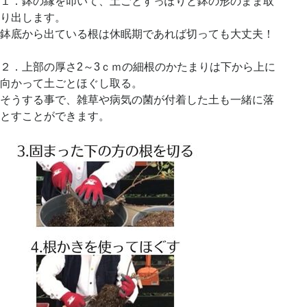
１．鉢の縁を叩いて、土ごとすっぽりと鉢の形のまま取
り出します。
鉢底から出ている根は休眠期であれば切っても大丈夫！
２．上部の厚さ2～3ｃｍの細根のかたまりは下から上に
向かって土ごとほぐし取る。
そうする事で、雑草や病気の菌が付着した土も一緒に落
とすことができます。