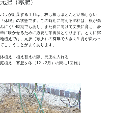
元肥（寒肥）
バラが紅葉する１月は、枝も根もほとんど活動しない
「休眠」の状態です。この時期に与える肥料は、根が傷
みにくい時期でもあり、また春に向けて丈夫に育ち、豪
華に咲かせるために必要な栄養源となります。とくに露
地植えでは、元肥（寒肥）の有無で大きく生育が変わっ
てしまうことがよくあります。
鉢植え：植え替えの際、元肥を入れる
庭植え：寒肥を冬（12～2月）の間に1回施す