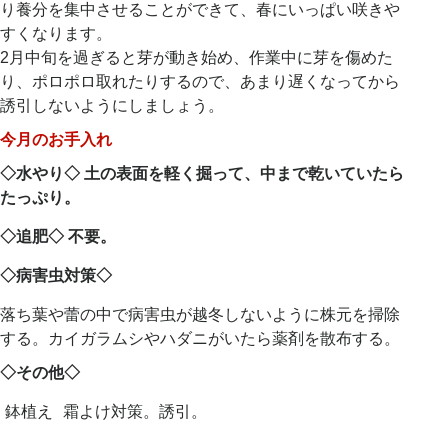
り養分を集中させることができて、春にいっぱい咲きや
すくなります。
2月中旬を過ぎると芽が動き始め、作業中に芽を傷めた
り、ポロポロ取れたりするので、あまり遅くなってから
誘引しないようにしましょう。
今月のお手入れ
◇水やり◇ 土の表面を軽く掘って、中まで乾いていたら
たっぷり。
◇追肥◇ 不要。
◇
病害虫対策
◇
落ち葉や蕾の中で病害虫が越冬しないように株元を掃除
する。カイガラムシやハダニがいたら薬剤を散布する。
◇その他◇
鉢植え
霜よけ対策。誘引。