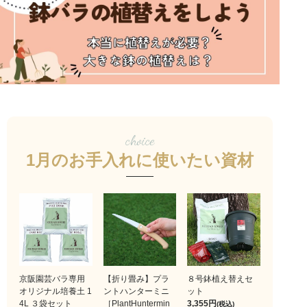
choice
1月のお手入れに使いたい資材
京阪園芸バラ専用
【折り畳み】プラ
８号鉢植え替えセ
オリジナル培養土 1
ントハンターミニ
ット
4L ３袋セット
［PlantHuntermin
3,355
(税込)