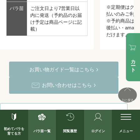
※定期便はクレ
バラ苗
ご注文日より7営業日以
払いのみご利用
内に発送（予約品のお届
※予約商品はク
け予定は商品ページに記
後払い・amazo
載）
だけます。
カート
お買い物ガイド一覧はこちら
お問い合わせはこちら
上に戻る
よくあるご質問
初めてバラを
バラ苗一覧
閲覧履歴
ログイン
メニュー
育てる方
春苗・秋苗・鉢苗の違いなど、お客様から