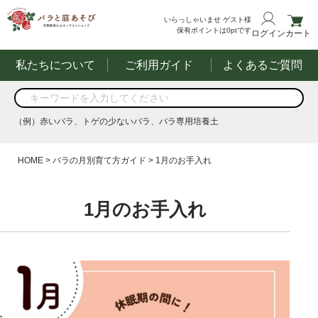
いらっしゃいませ
ゲスト様
保有ポイントは
0
ptです
ログイン
カート
私たちについて
ご利用ガイド
よくあるご質問
商品を検索
（例）赤いバラ、トゲの少ないバラ、バラ専用培養土
する
HOME
バラの月別育て方ガイド
1月のお手入れ
（例）赤いバラ、トゲの少ないバラ、バラ専用培養土
1月のお手入れ