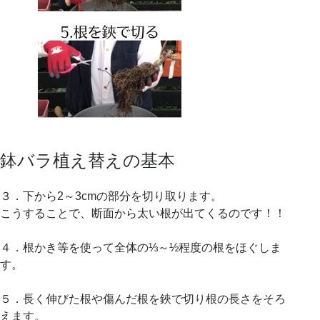
鉢バラ植え替えの基本
３．下から2～3cmの部分を切り取ります。
こうすることで、断面から太い根が出てくるのです！！
４．根かき等を使って全体の⅓～½程度の根をほぐしま
す。
５．長く伸びた根や傷んだ根を鋏で切り根の長さをそろ
えます。