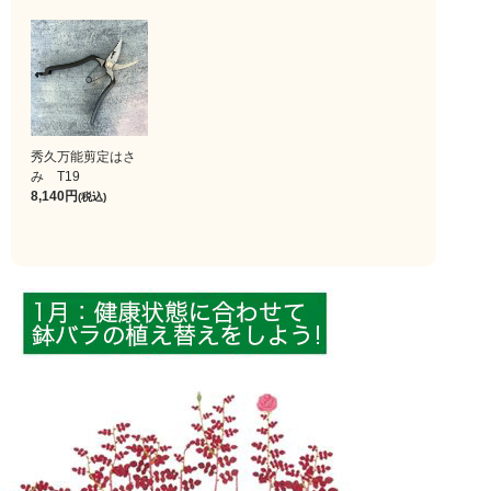
秀久万能剪定はさ
み T19
8,140
(税込)