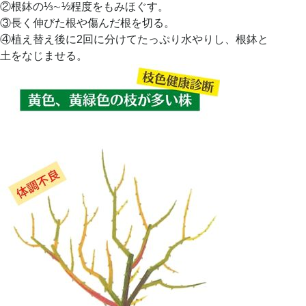
②根鉢の⅓∼½程度をもみほぐす。
③長く伸びた根や傷んだ根を切る。
④植え替え後に2回に分けてたっぷり水やりし、根鉢と
土をなじませる。