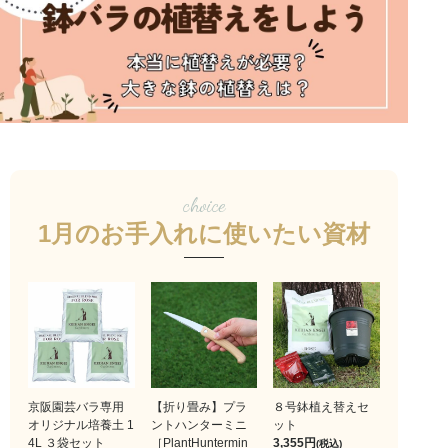
choice
1月のお手入れに使いたい資材
京阪園芸バラ専用
【折り畳み】プラ
８号鉢植え替えセ
オリジナル培養土 1
ントハンターミニ
ット
4L ３袋セット
［PlantHuntermin
3,355
(税込)