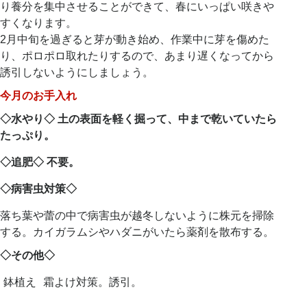
り養分を集中させることができて、春にいっぱい咲きや
すくなります。
2月中旬を過ぎると芽が動き始め、作業中に芽を傷めた
り、ポロポロ取れたりするので、あまり遅くなってから
誘引しないようにしましょう。
今月のお手入れ
◇水やり◇ 土の表面を軽く掘って、中まで乾いていたら
たっぷり。
◇追肥◇ 不要。
◇
病害虫対策
◇
落ち葉や蕾の中で病害虫が越冬しないように株元を掃除
する。カイガラムシやハダニがいたら薬剤を散布する。
◇その他◇
鉢植え
霜よけ対策。誘引。