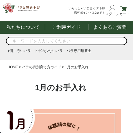
いらっしゃいませ
ゲスト様
保有ポイントは
0
ptです
ログイン
カート
私たちについて
ご利用ガイド
よくあるご質問
商品を検索
（例）赤いバラ、トゲの少ないバラ、バラ専用培養土
する
HOME
バラの月別育て方ガイド
1月のお手入れ
（例）赤いバラ、トゲの少ないバラ、バラ専用培養土
1月のお手入れ