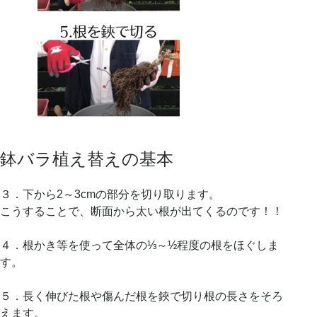
鉢バラ植え替えの基本
３．下から2～3cmの部分を切り取ります。
こうすることで、断面から太い根が出てくるのです！！
４．根かき等を使って全体の⅓～½程度の根をほぐしま
す。
５．長く伸びた根や傷んだ根を鋏で切り根の長さをそろ
えます。