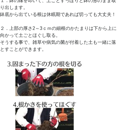
１．鉢の縁を叩いて、土ごとすっぽりと鉢の形のまま取
り出します。
鉢底から出ている根は休眠期であれば切っても大丈夫！
２．上部の厚さ2～3ｃｍの細根のかたまりは下から上に
向かって土ごとほぐし取る。
そうする事で、雑草や病気の菌が付着した土も一緒に落
とすことができます。