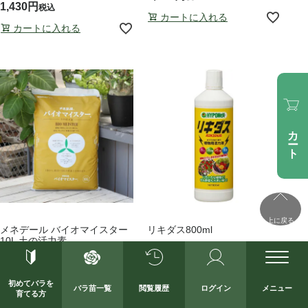
1,430
税込
カートに入れる
カートに入れる
カート
上に戻る
メネデール バイオマイスター
リキダス800ml
10L 土の活力素
1,100
税込
1,320
税込
初めてバラを
カートに入れる
バラ苗一覧
閲覧履歴
ログイン
メニュー
育てる方
カートに入れる