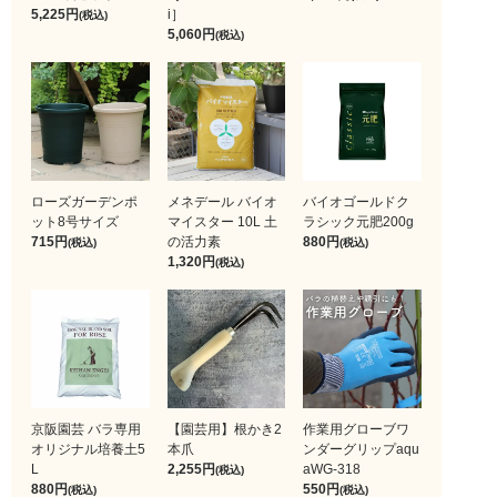
5,225
i］
(税込)
5,060
(税込)
ローズガーデンポ
メネデール バイオ
バイオゴールドク
ット8号サイズ
マイスター 10L 土
ラシック元肥200g
715
の活力素
880
(税込)
(税込)
1,320
(税込)
京阪園芸 バラ専用
【園芸用】根かき2
作業用グローブワ
オリジナル培養土5
本爪
ンダーグリップaqu
L
2,255
aWG-318
(税込)
880
550
(税込)
(税込)