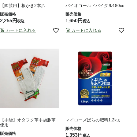
【園芸用】根かき2本爪
バイオゴールドバイタル180cc
2,255
1,650
税込
税込
カートに入れる
カートに入れる
【手袋】オタフク革手袋豚革
マイローズばらの肥料1.2kｇ
使用
1,353
税込