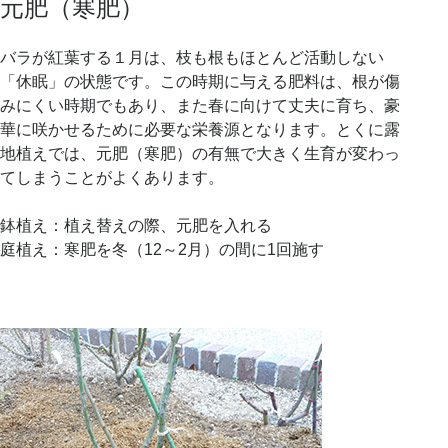
元肥（寒肥）
バラが紅葉する１月は、枝も根もほとんど活動しない
「休眠」の状態です。この時期に与える肥料は、根が傷
みにくい時期でもあり、また春に向けて丈夫に育ち、豪
華に咲かせるために必要な栄養源となります。とくに露
地植えでは、元肥（寒肥）の有無で大きく生育が変わっ
てしまうことがよくあります。
鉢植え：植え替えの際、元肥を入れる
庭植え：寒肥を冬（12～2月）の間に1回施す