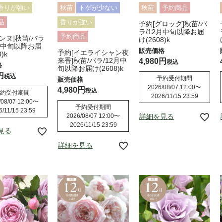
香りが強い
秋苗
トゲが少ない
秋苗
予約商品
品
香りが強い
予約[グロッグ]秋苗/バ
ラ/12月中旬以降お届
予約商品
ンヌ]秋苗/バラ
け(2608)k
月中旬以降お届
予約[イエライシャン夜
)k
来香]秋苗/バラ/12月中
4,980
税込
旬以降お届け(2608)k
税込
予約受付期間
2026/08/07 12:00
〜
4,980
税込
約受付期間
2026/11/15 23:59
08/07 12:00
〜
予約受付期間
6/11/15 23:59
2026/08/07 12:00
〜
詳細を見る
2026/11/15 23:59
見る
詳細を見る