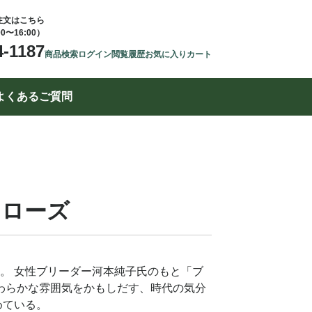
注文はこちら
00〜16:00）
4-1187
商品検索
ログイン
閲覧履歴
お気に入り
カート
よくあるご質問
ドローズ
。 女性ブリーダー河本純子氏のもと「ブ
やわらかな雰囲気をかもしだす、時代の気分
めている。