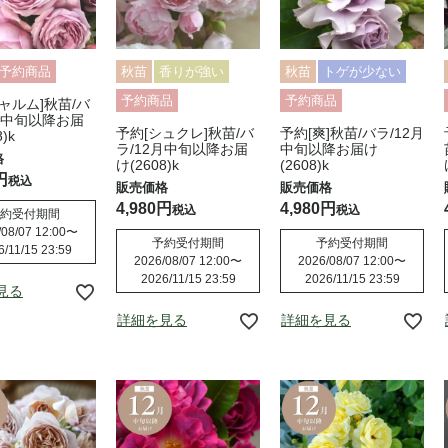
予約商品
秋苗
香りが強い
秋苗
トゲが少ない
予約商品
予約商品
ャルム]秋苗/バ
月中旬以降お届
予約[シュクレ]秋苗/バ
予約[爽]秋苗/バラ/12月
)k
ラ/12月中旬以降お届
中旬以降お届け
け(2608)k
(2608)k
税込
4,980
4,980
税込
税込
約受付期間
08/07 12:00
〜
予約受付期間
予約受付期間
6/11/15 23:59
2026/08/07 12:00
〜
2026/08/07 12:00
〜
2026/11/15 23:59
2026/11/15 23:59
見る
詳細を見る
詳細を見る