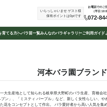
お電話でのご
いらっしゃいませ
ゲスト様
（平日 10:
保有ポイントは
0
ptです
072-84
を育てる方へ
バラ苗一覧
みんなのバラギャラリー
ご利用ガイド
検索する
（例）赤いバラ、トゲの少ないバラ、バラ専用培養土
河本バラ園ブラン
一大生産地として知られる岐阜県大野町のバラ生産、育種会社
ヘブン」、「ミスティ パープル」など、新しく女性らしい、
た花をコンセプトとして作出。 バラ愛好者から高い人気を集