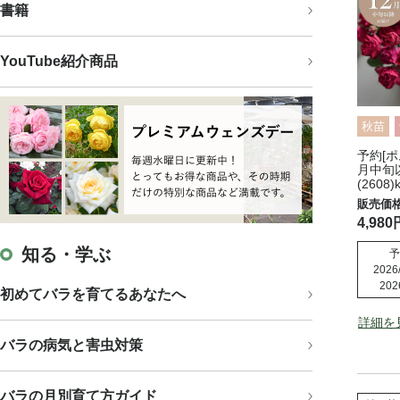
書籍
YouTube紹介商品
秋苗
予約[ポ
月中旬
(2608)
4,980
知る・学ぶ
予
2026/
202
初めてバラを育てるあなたへ
詳細を
バラの病気と害虫対策
バラの月別育て方ガイド