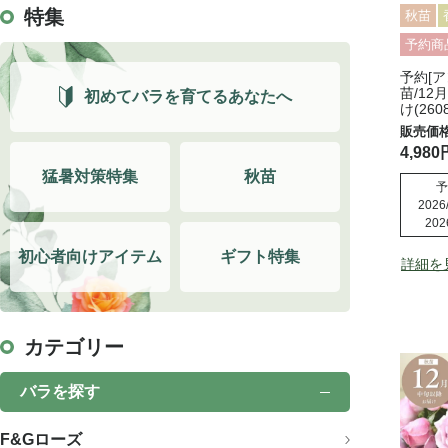
特集
秋苗
予約商
予約[ア
苗/12
初めてバラを育てるあなたへ
け(2608
4,980
猛暑対策特集
秋苗
予
2026/
202
初心者向けアイテム
ギフト特集
詳細を
カテゴリー
バラを探す
F&Gローズ