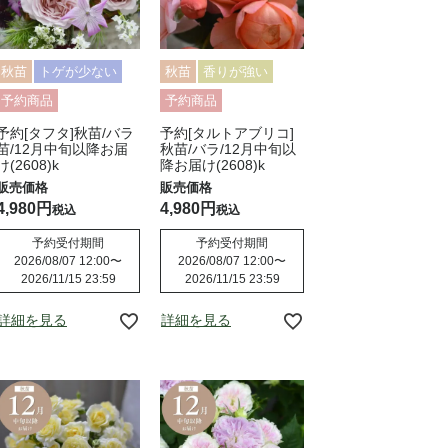
秋苗
トゲが少ない
秋苗
香りが強い
予約商品
予約商品
予約[タフタ]秋苗/バラ
予約[タルトアブリコ]
苗/12月中旬以降お届
秋苗/バラ/12月中旬以
け(2608)k
降お届け(2608)k
4,980
4,980
税込
税込
予約受付期間
予約受付期間
2026/08/07 12:00
〜
2026/08/07 12:00
〜
2026/11/15 23:59
2026/11/15 23:59
詳細を見る
詳細を見る