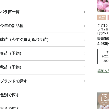
バラ苗一覧
秋苗
予約[シ
今年の新品種
ラ/12
け(2608
鉢苗（今すぐ買えるバラ苗）
4,980
予
春苗（予約）
2026/
202
秋苗（予約）
詳細を
ブランドで探す
色別で探す
香りで探す