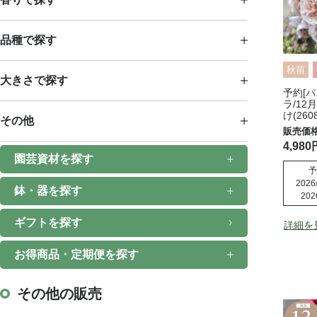
品種で探す
秋苗
大きさで探す
予約[パ
ラ/12
け(2608
その他
4,980
園芸資材を探す
予
2026/
鉢・器を探す
202
ギフトを探す
詳細を
お得商品・定期便を探す
その他の販売