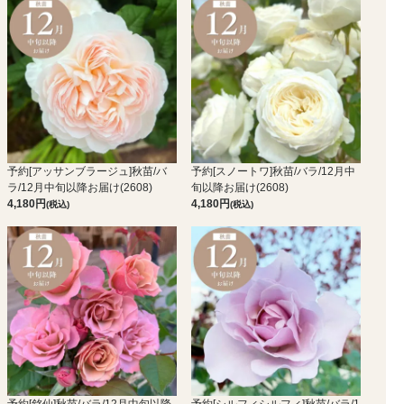
予約[アッサンブラージュ]秋苗/バ
予約[スノートワ]秋苗/バラ/12月中
ラ/12月中旬以降お届け(2608)
旬以降お届け(2608)
4,180
4,180
(税込)
(税込)