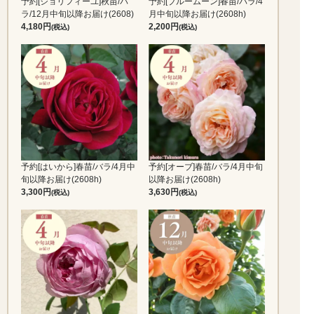
予約[ジョリフィーユ]秋苗/バ
予約[ブルームーン]春苗/バラ/4
ラ/12月中旬以降お届け(2608)
月中旬以降お届け(2608h)
4,180
2,200
(税込)
(税込)
予約[はいから]春苗/バラ/4月中
予約[オーブ]春苗/バラ/4月中旬
旬以降お届け(2608h)
以降お届け(2608h)
3,300
3,630
(税込)
(税込)