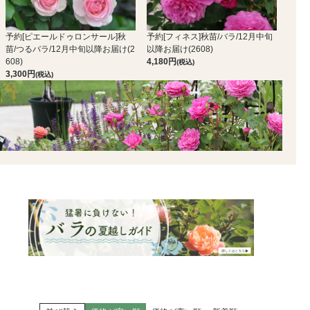
予約[ピエールドゥロンサール]秋
予約[フィネス]秋苗/バラ/12月中旬
苗/つるバラ/12月中旬以降お届け(2
以降お届け(2608)
608)
4,180
(税込)
3,300
(税込)