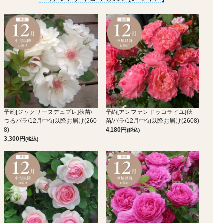
予約[ジャクリーヌデュプレ]秋苗/
予約[アンファンドゥコライユ]秋
つるバラ/12月中旬以降お届け(260
苗/バラ/12月中旬以降お届け(2608)
8)
4,180
(税込)
3,300
(税込)