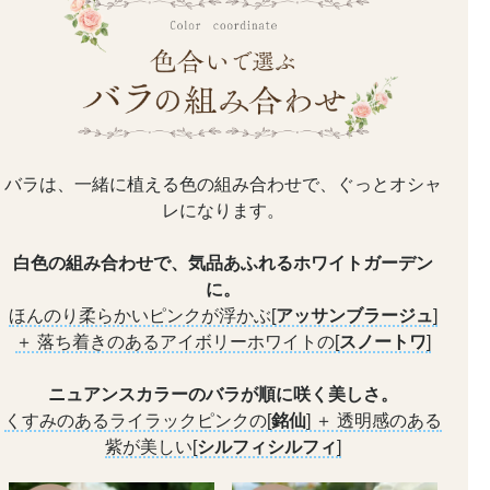
バラは、一緒に植える色の組み合わせで、ぐっとオシャ
レになります。
白色の組み合わせで、気品あふれるホワイトガーデン
に。
ほんのり柔らかいピンクが浮かぶ[
アッサンブラージュ
]
＋
落ち着きのあるアイボリーホワイトの[
スノートワ
]
ニュアンスカラーのバラが順に咲く美しさ。
くすみのあるライラックピンクの[
銘仙
]
＋
透明感のある
紫が美しい[
シルフィシルフィ
]