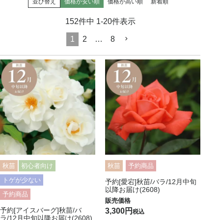
並び替え
価格が安い順
価格が高い順
新着順
152
件中
1
-
20
件表示
1
2
…
8
秋苗
初心者向け
秋苗
予約商品
トゲが少ない
予約[愛宕]秋苗/バラ/12月中旬
以降お届け(2608)
予約商品
予約[アイスバーグ]秋苗/バ
3,300
税込
ラ/12月中旬以降お届け(2608)