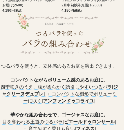
予約[銘仙]秋苗/バラ/12月中旬以降
予約[シルフィシルフィ]秋苗/バラ/1
お届け(2608)
2月中旬以降お届け(2608)
4,180
4,180
(税込)
(税込)
つるバラを使うと、立体感のあるお庭を演出できます。
コンパクトながらボリューム感のあるお庭に。
四季咲きのうえ、枝が柔らかく誘引しやすいつるバラ[
ジ
ャクリーヌデュプレ
]
＋
コンパクトな樹形でボリューミ
ーに咲く[
アンファンドゥコライユ
]
華やかな組み合わせで、ゴージャスなお庭に。
目を奪われる王道のつるバラ[
ピエールドゥロンサール
]
＋
育てやすく香りも良い[
フィネス
]