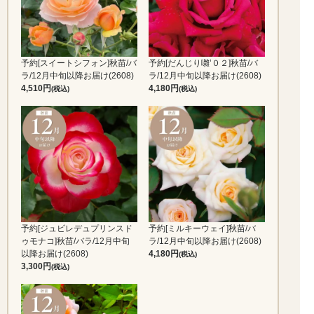
予約[スイートシフォン]秋苗/バ
予約[だんじり囃’０２]秋苗/バ
ラ/12月中旬以降お届け(2608)
ラ/12月中旬以降お届け(2608)
4,510
4,180
(税込)
(税込)
予約[ジュビレデュプリンスド
予約[ミルキーウェイ]秋苗/バ
ゥモナコ]秋苗/バラ/12月中旬
ラ/12月中旬以降お届け(2608)
以降お届け(2608)
4,180
(税込)
3,300
(税込)