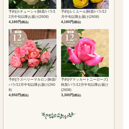
予約[カチューシャ]秋苗/バラ/1
予約[ルミエール]秋苗/バラ/12
2月中旬以降お届け(2608)
月中旬以降お届け(2608)
4,180
4,180
(税込)
(税込)
予約[ラズベリーマカロン]秋苗/
予約[ザマッカートニーローズ]
バラ/12月中旬以降お届け(260
秋苗/バラ/12月中旬以降お届け
8)
(2608)
4,950
3,300
(税込)
(税込)