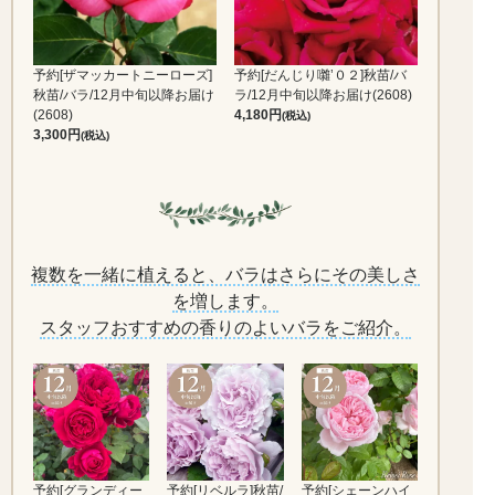
予約[ザマッカートニーローズ]
予約[だんじり囃’０２]秋苗/バ
秋苗/バラ/12月中旬以降お届け
ラ/12月中旬以降お届け(2608)
(2608)
4,180
(税込)
3,300
(税込)
複数を一緒に植えると、バラはさらにその美しさ
を増します。
スタッフおすすめの香りのよいバラをご紹介。
予約[グランディー
予約[リベルラ]秋苗/
予約[シェーンハイ