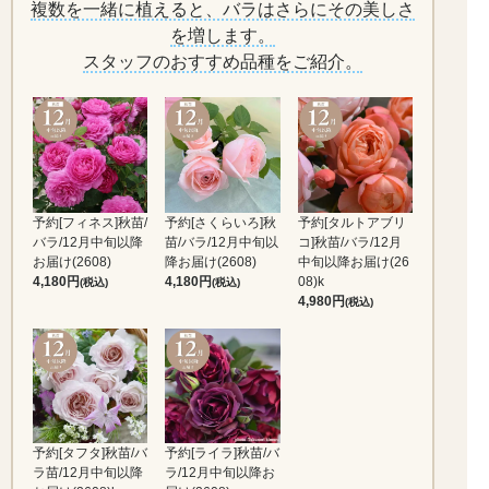
複数を一緒に植えると、バラはさらにその美しさ
を増します。
スタッフのおすすめ品種
をご紹介。
予約[フィネス]秋苗/
予約[さくらいろ]秋
予約[タルトアブリ
バラ/12月中旬以降
苗/バラ/12月中旬以
コ]秋苗/バラ/12月
お届け(2608)
降お届け(2608)
中旬以降お届け(26
4,180
4,180
08)k
(税込)
(税込)
4,980
(税込)
予約[タフタ]秋苗/バ
予約[ライラ]秋苗/バ
ラ苗/12月中旬以降
ラ/12月中旬以降お