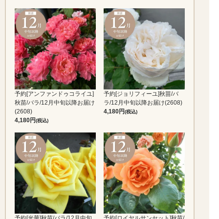
予約[アンファンドゥコライユ]
予約[ジョリフィーユ]秋苗/バ
秋苗/バラ/12月中旬以降お届け
ラ/12月中旬以降お届け(2608)
(2608)
4,180
(税込)
4,180
(税込)
予約[光華]秋苗/バラ/12月中旬
予約[ロイヤルサンセット]秋苗/