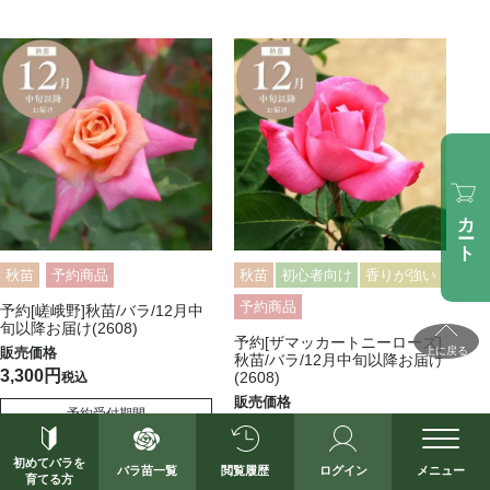
カート
秋苗
予約商品
秋苗
初心者向け
香りが強い
予約商品
予約[嵯峨野]秋苗/バラ/12月中
旬以降お届け(2608)
予約[ザマッカートニーローズ]
上に戻る
秋苗/バラ/12月中旬以降お届け
3,300
(2608)
税込
予約受付期間
3,300
税込
2026/08/07 12:00
〜
2026/11/15 23:59
予約受付期間
初めてバラを
バラ苗一覧
閲覧履歴
ログイン
メニュー
育てる方
2026/08/07 12:00
〜