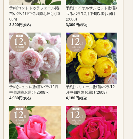
予約[コントドゥラフェール]春
予約[ロイヤルサンセット]秋苗/
苗/バラ/4月中旬以降お届け(26
つるバラ/12月中旬以降お届け
08h)
(2608)
3,300
3,300
(税込)
(税込)
予約[シュクレ]秋苗/バラ/12月
予約[ルミエール]秋苗/バラ/12
中旬以降お届け(2608)k
月中旬以降お届け(2608)
4,980
4,180
(税込)
(税込)