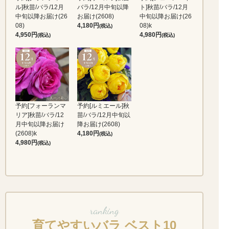
ル]秋苗/バラ/12月
バラ/12月中旬以降
ト]秋苗/バラ/12月
中旬以降お届け(26
お届け(2608)
中旬以降お届け(26
08)
4,180
08)k
(税込)
4,950
4,980
(税込)
(税込)
予約[フォーランマ
予約[ルミエール]秋
リア]秋苗/バラ/12
苗/バラ/12月中旬以
月中旬以降お届け
降お届け(2608)
(2608)k
4,180
(税込)
4,980
(税込)
ranking
育てやすいバラ ベスト10