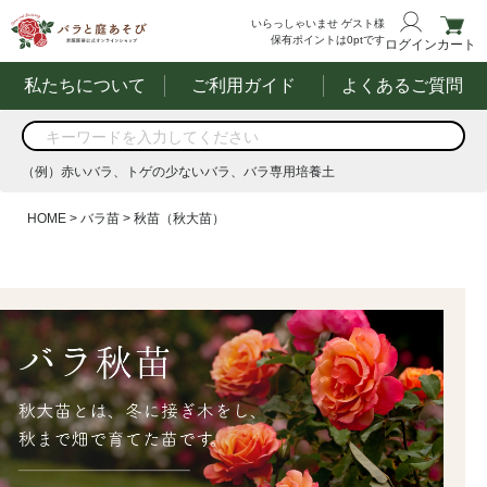
いらっしゃいませ
ゲスト様
保有ポイントは
0
ptです
ログイン
カート
私たちについて
ご利用ガイド
よくあるご質問
商品を検索
（例）赤いバラ、トゲの少ないバラ、バラ専用培養土
する
（例）赤いバラ、トゲの少ないバラ、バラ専用培養土
HOME
バラ苗
秋苗（秋大苗）