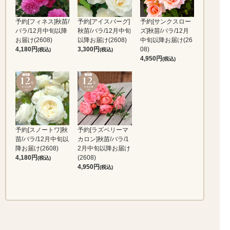
予約[フィネス]秋苗/
予約[アイスバーグ]
予約[サンクスロー
バラ/12月中旬以降
秋苗/バラ/12月中旬
ズ]秋苗/バラ/12月
お届け(2608)
以降お届け(2608)
中旬以降お届け(26
4,180
3,300
08)
(税込)
(税込)
4,950
(税込)
予約[スノートワ]秋
予約[ラズベリーマ
苗/バラ/12月中旬以
カロン]秋苗/バラ/1
降お届け(2608)
2月中旬以降お届け
4,180
(2608)
(税込)
4,950
(税込)