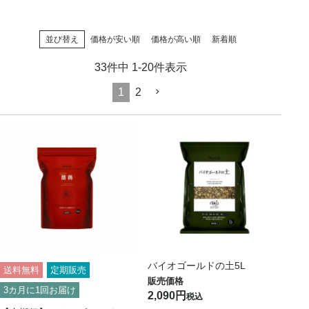
並び替え
価格が安い順
価格が高い順
新着順
33
件中
1
-
20
件表示
1
2
バイオゴールドの土5L
送料無料
定期販売
3カ月に1回お届け
2,090
税込