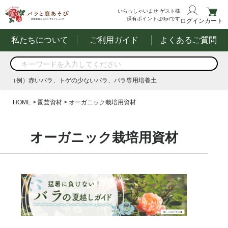
いらっしゃいませ
ゲスト様
保有ポイントは
0
ptです
ログイン
カート
私たちについて
ご利用ガイド
よくあるご質問
商品を検索
（例）赤いバラ、トゲの少ないバラ、バラ専用培養土
する
（例）赤いバラ、トゲの少ないバラ、バラ専用培養土
HOME
園芸資材
オーガニック栽培用資材
オーガニック栽培用資材