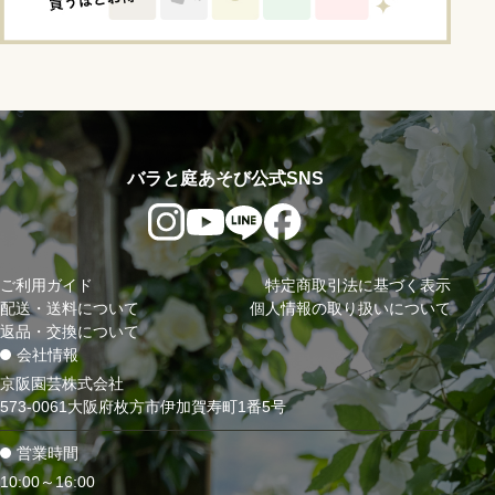
バラと庭あそび公式SNS
ご利用ガイド
特定商取引法に基づく表示
配送・送料について
個人情報の取り扱いについて
返品・交換について
会社情報
京阪園芸株式会社
573-0061大阪府枚方市伊加賀寿町1番5号
営業時間
10:00～16:00