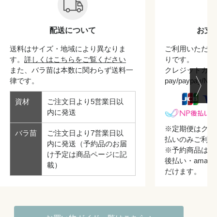
配送について
お支
送料はサイズ・地域により異なりま
ご利用いただけ
す。
詳しくはこちらをご覧ください
りです。
また、バラ苗は本数に関わらず送料一
クレジットカード/
律です。
pay/paypay/
資材
ご注文日より5営業日以
内に発送
※定期便はクレ
バラ苗
ご注文日より7営業日以
払いのみご利用
内に発送（予約品のお届
※予約商品はク
け予定は商品ページに記
後払い・amazo
載）
だけます。