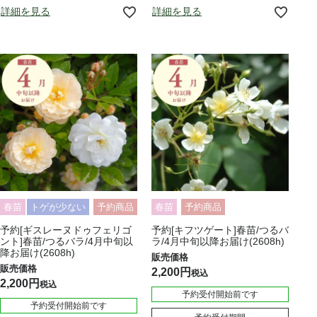
詳細を見る
詳細を見る
春苗
トゲが少ない
予約商品
春苗
予約商品
予約[ギスレーヌドゥフェリゴ
予約[キフツゲート]春苗/つるバ
ント]春苗/つるバラ/4月中旬以
ラ/4月中旬以降お届け(2608h)
降お届け(2608h)
2,200
税込
2,200
税込
予約受付開始前です
予約受付開始前です