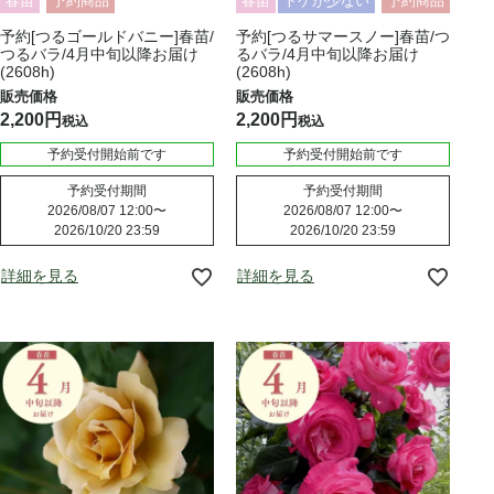
春苗
予約商品
春苗
トゲが少ない
予約商品
予約[つるゴールドバニー]春苗/
予約[つるサマースノー]春苗/つ
つるバラ/4月中旬以降お届け
るバラ/4月中旬以降お届け
(2608h)
(2608h)
2,200
2,200
税込
税込
予約受付開始前です
予約受付開始前です
予約受付期間
予約受付期間
2026/08/07 12:00
〜
2026/08/07 12:00
〜
2026/10/20 23:59
2026/10/20 23:59
詳細を見る
詳細を見る