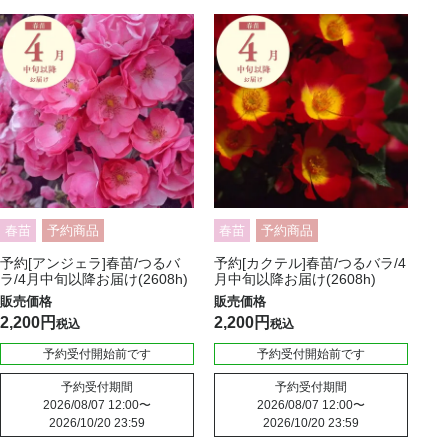
春苗
予約商品
春苗
予約商品
予約[アンジェラ]春苗/つるバ
予約[カクテル]春苗/つるバラ/4
ラ/4月中旬以降お届け(2608h)
月中旬以降お届け(2608h)
2,200
2,200
税込
税込
予約受付開始前です
予約受付開始前です
予約受付期間
予約受付期間
2026/08/07 12:00
〜
2026/08/07 12:00
〜
2026/10/20 23:59
2026/10/20 23:59