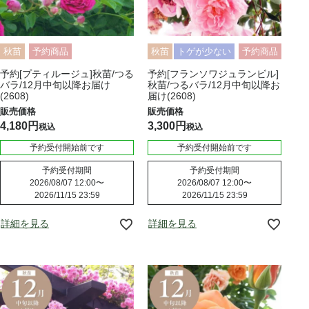
秋苗
予約商品
秋苗
トゲが少ない
予約商品
予約[プティルージュ]秋苗/つる
予約[フランソワジュランビル]
バラ/12月中旬以降お届け
秋苗/つるバラ/12月中旬以降お
(2608)
届け(2608)
4,180
3,300
税込
税込
予約受付開始前です
予約受付開始前です
予約受付期間
予約受付期間
2026/08/07 12:00
〜
2026/08/07 12:00
〜
2026/11/15 23:59
2026/11/15 23:59
詳細を見る
詳細を見る