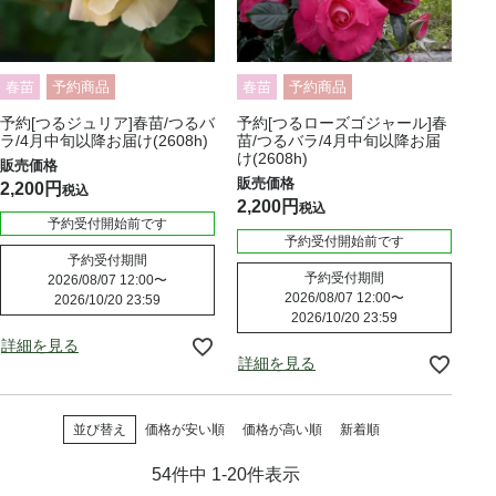
春苗
予約商品
春苗
予約商品
予約[つるジュリア]春苗/つるバ
予約[つるローズゴジャール]春
ラ/4月中旬以降お届け(2608h)
苗/つるバラ/4月中旬以降お届
け(2608h)
2,200
税込
2,200
税込
予約受付開始前です
予約受付開始前です
予約受付期間
予約受付期間
2026/08/07 12:00
〜
2026/08/07 12:00
〜
2026/10/20 23:59
2026/10/20 23:59
詳細を見る
詳細を見る
並び替え
価格が安い順
価格が高い順
新着順
54
件中
1
-
20
件表示