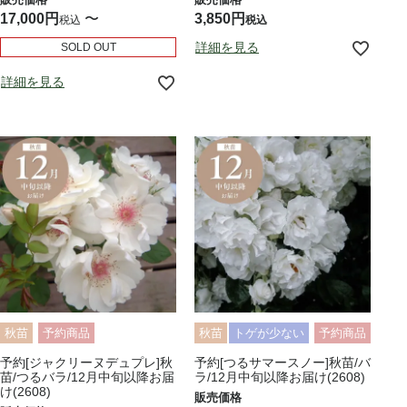
17,000
〜
3,850
税込
税込
詳細を見る
SOLD OUT
詳細を見る
秋苗
予約商品
秋苗
トゲが少ない
予約商品
予約[ジャクリーヌデュプレ]秋
予約[つるサマースノー]秋苗/バ
苗/つるバラ/12月中旬以降お届
ラ/12月中旬以降お届け(2608)
け(2608)