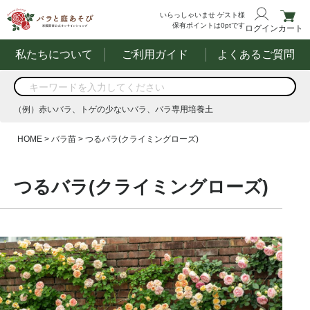
いらっしゃいませ
ゲスト様
保有ポイントは
0
ptです
ログイン
カート
私たちについて
ご利用ガイド
よくあるご質問
商品を検索
（例）赤いバラ、トゲの少ないバラ、バラ専用培養土
する
（例）赤いバラ、トゲの少ないバラ、バラ専用培養土
HOME
バラ苗
つるバラ(クライミングローズ)
つるバラ(クライミングローズ)