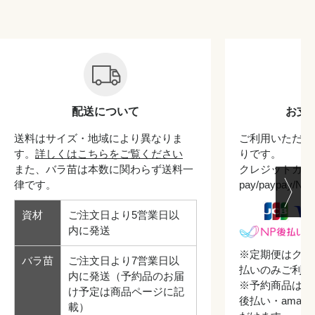
配送について
お支
送料はサイズ・地域により異なりま
ご利用いただけ
す。
詳しくはこちらをご覧ください
りです。
また、バラ苗は本数に関わらず送料一
クレジットカード/
律です。
pay/paypay/
資材
ご注文日より5営業日以
内に発送
※定期便はクレ
バラ苗
ご注文日より7営業日以
払いのみご利用
内に発送（予約品のお届
※予約商品はク
け予定は商品ページに記
後払い・amazo
載）