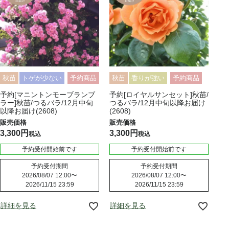
秋苗
トゲが少ない
予約商品
秋苗
香りが強い
予約商品
予約[マニントンモーブランブ
予約[ロイヤルサンセット]秋苗/
ラー]秋苗/つるバラ/12月中旬
つるバラ/12月中旬以降お届け
以降お届け(2608)
(2608)
3,300
3,300
税込
税込
予約受付開始前です
予約受付開始前です
予約受付期間
予約受付期間
2026/08/07 12:00
〜
2026/08/07 12:00
〜
2026/11/15 23:59
2026/11/15 23:59
詳細を見る
詳細を見る