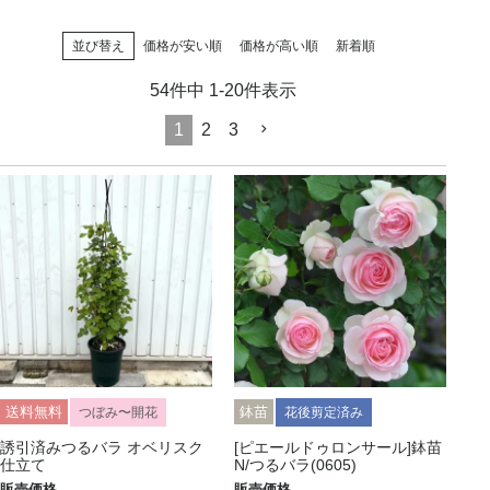
並び替え
価格が安い順
価格が高い順
新着順
54
件中
1
-
20
件表示
1
2
3
送料無料
鉢苗
つぼみ〜開花
花後剪定済み
誘引済みつるバラ オベリスク
[ピエールドゥロンサール]鉢苗
仕立て
N/つるバラ(0605)