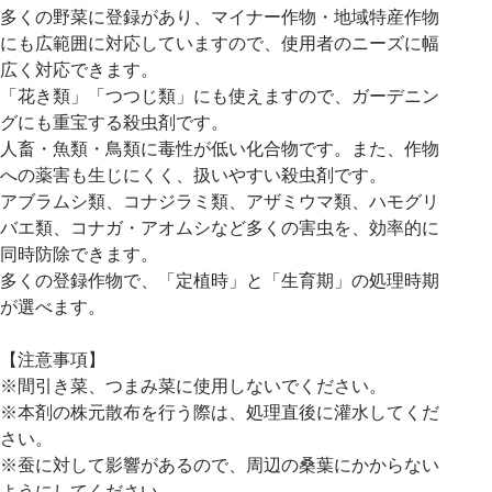
多くの野菜に登録があり、マイナー作物・地域特産作物
にも広範囲に対応していますので、使用者のニーズに幅
広く対応できます。
「花き類」「つつじ類」にも使えますので、ガーデニン
グにも重宝する殺虫剤です。
人畜・魚類・鳥類に毒性が低い化合物です。また、作物
への薬害も生じにくく、扱いやすい殺虫剤です。
アブラムシ類、コナジラミ類、アザミウマ類、ハモグリ
バエ類、コナガ・アオムシなど多くの害虫を、効率的に
同時防除できます。
多くの登録作物で、「定植時」と「生育期」の処理時期
が選べます。
【注意事項】
※間引き菜、つまみ菜に使用しないでください。
※本剤の株元散布を行う際は、処理直後に灌水してくだ
さい。
※蚕に対して影響があるので、周辺の桑葉にかからない
ようにしてください。