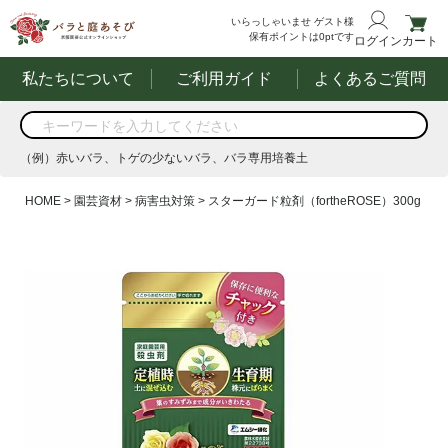
いらっしゃいませ
ゲスト様
保有ポイントは
0
ptです
ログイン
カート
私たちについて
ご利用ガイド
よくあるご質問
商品を検索
（例）赤いバラ、トゲの少ないバラ、バラ専用培養土
する
（例）赤いバラ、トゲの少ないバラ、バラ専用培養土
HOME
園芸資材
病害虫対策
スターガード粒剤（fortheROSE）300g