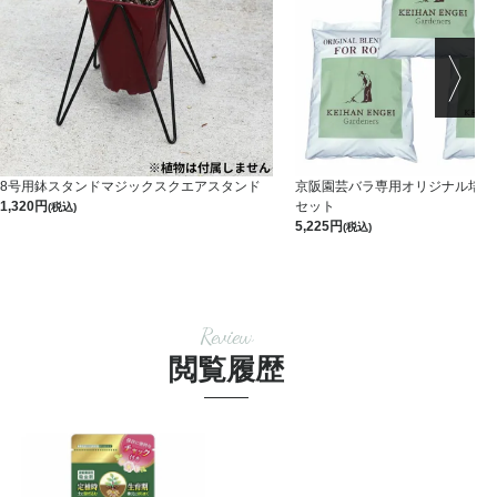
8号用鉢スタンドマジックスクエアスタンド
京阪園芸バラ専用オリジナル培養土 
1,320
セット
(税込)
5,225
(税込)
Review
閲覧履歴