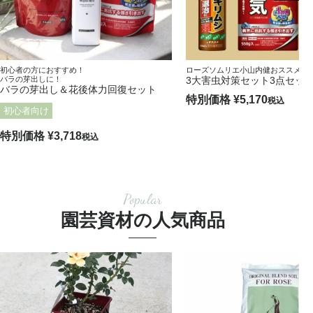
初心者の方におすすめ！
ローズソムリエ小山内健おススメ！
バラの芽出しに！
3大害虫対策セット3点セッ
バラの芽出し＆花後体力回復セット
特別価格
¥
5,170
税込
初心者向け
特別価格
¥
3,718
税込
Popular
園芸資材の人気商品