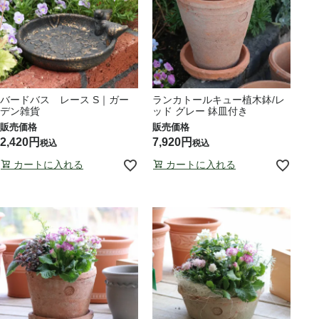
バードバス レース S｜ガー
ランカトールキュー植木鉢/レ
デン雑貨
ッド グレー 鉢皿付き
2,420
7,920
税込
税込
カートに入れる
カートに入れる