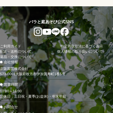
バラと庭あそび公式SNS
ご利用ガイド
特定商取引法に基づく表示
配送・送料について
個人情報の取り扱いについて
返品・交換について
会社情報
京阪園芸株式会社
573-0061大阪府枚方市伊加賀寿町1番5号
営業時間
10:00～16:00
定休日：土日祝・夏季(お盆休)・年末年始
お問合せ