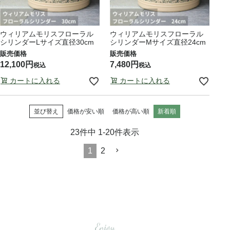
ウィリアムモリスフローラル
ウィリアムモリスフローラル
シリンダーLサイズ直径30cm
シリンダーMサイズ直径24cm
12,100
7,480
税込
税込
カートに入れる
カートに入れる
並び替え
価格が安い順
価格が高い順
新着順
23
件中
1
-
20
件表示
1
2
Enjoy