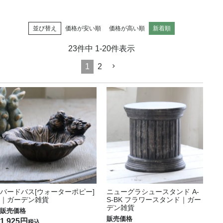
並び替え
価格が安い順
価格が高い順
新着順
23
件中
1
-
20
件表示
1
2
バードバス[ウォーターポピー]
ニューグラシュースタンド A-
｜ガーデン雑貨
S-BK フラワースタンド｜ガー
デン雑貨
1,925
税込