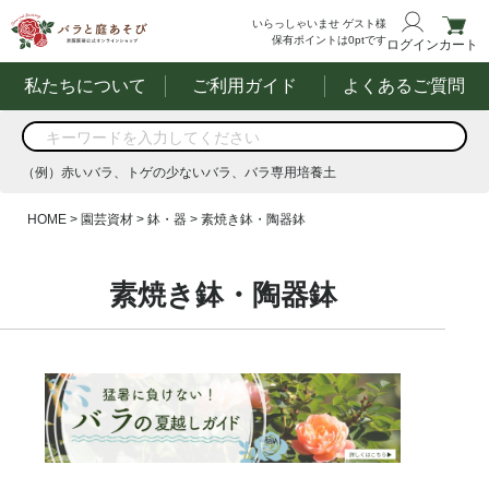
いらっしゃいませ
ゲスト様
保有ポイントは
0
ptです
ログイン
カート
私たちについて
ご利用ガイド
よくあるご質問
商品を検索
（例）赤いバラ、トゲの少ないバラ、バラ専用培養土
する
（例）赤いバラ、トゲの少ないバラ、バラ専用培養土
HOME
園芸資材
鉢・器
素焼き鉢・陶器鉢
素焼き鉢・陶器鉢