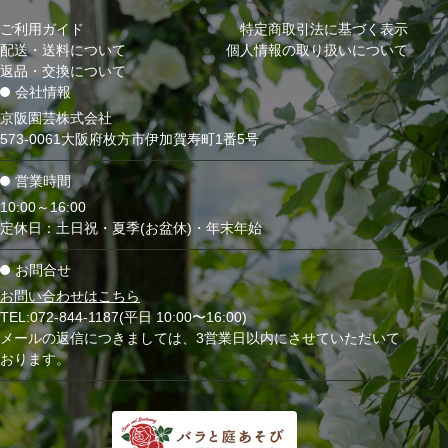
ご利用ガイド
特定商取引法に基づく表示
配送・送料について
個人情報の取り扱いについて
返品・交換について
会社情報
京阪園芸株式会社
573-0061大阪府枚方市伊加賀寿町1番5号
営業時間
10:00～16:00
定休日：土日祝・夏季(お盆休)・年末年始
お問合せ
お問い合わせはこちら
TEL:072-844-1187(平日 10:00〜16:00)
メールの返信につきましては、3営業日以内にさせていただいて
おります。