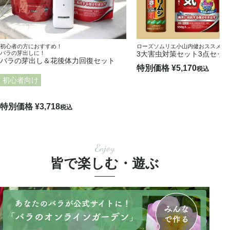
初心者の方におすすめ！
ローズソムリエ小山内健おススメ！
バラの芽出しに！
3大害虫対策セット3点セッ
バラの芽出し＆花後体力回復セット
特別価格
¥
5,170
税込
初心者向け
特別価格
¥
3,718
税込
Enjoy
皆で楽しむ・遊ぶ