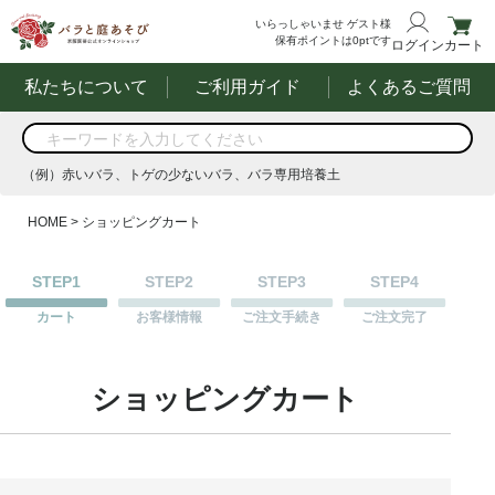
いらっしゃいませ
ゲスト様
保有ポイントは
0
ptです
ログイン
カート
私たちについて
ご利用ガイド
よくあるご質問
商品を検索
（例）赤いバラ、トゲの少ないバラ、バラ専用培養土
する
（例）赤いバラ、トゲの少ないバラ、バラ専用培養土
HOME
ショッピングカート
STEP1
STEP2
STEP3
STEP4
カート
お客様情報
ご注文手続き
ご注文完了
ショッピングカート