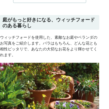
ウィッチフォードの鉢は、植物が快適に育つよう細かな
庭がもっと好きになる、ウィッチフォード
工夫がされています。
のある暮らし
底穴の大きさや鉢底の形状が工夫されていて、余分な水
分がたまりにくく、通気性もしっかり。日本のように湿
ウィッチフォードを使用した、素敵なお庭やベランダの
度の高いジメジメした気候でも、土の中まで綺麗に乾き
お写真をご紹介します。バラはもちろん、どんな花とも
やすいため、蒸れからくる根腐れが起きにくく、バラや
相性ピッタリで、あなたの大切なお花をより輝かせてく
草花を健やかに育てやすいのが特徴です。また、気化熱
れます。
により土中の温度が下がりやすく、一般的な鉢と比べて
植物が快適に過ごせます。初めて鉢植えに挑戦する方に
も、安心して使っていただけます。
特徴.3
長く使える丈夫さと、上品な風合い