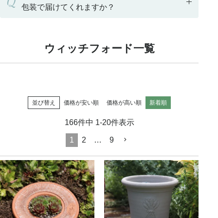
Q
包装で届けてくれますか？
ウィッチフォード一覧
並び替え
価格が安い順
価格が高い順
新着順
166
件中
1
-
20
件表示
1
2
…
9