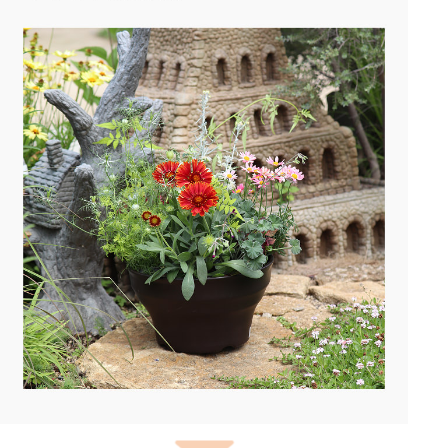
ウィッチフォードの鉢は、寒さの厳しいイギリスの環境
に耐えられるような工夫がされています。
日本でも、寒冷地では数年使用すると急激な寒さによっ
て割れてしまう(霜割れ)植木鉢が多いです。
ウィッチフォードでは、土の配合や焼き上げの温度など
を調整し、霜割れ試験を行っているため、霜割れ・凍害
がほぼ無く、寒さに強いため寒冷地の方にも長くご利用
いただけます。