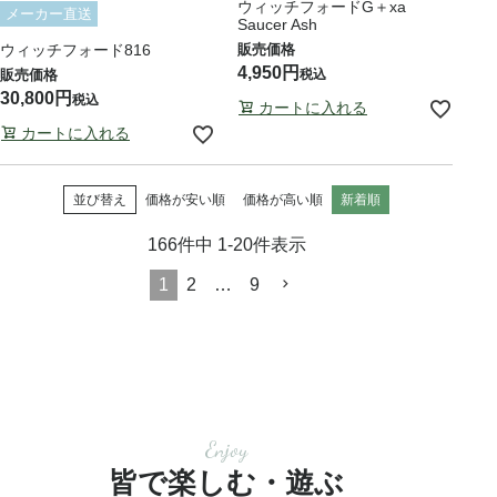
ウィッチフォードG＋xa
メーカー直送
Saucer Ash
ウィッチフォード816
4,950
税込
30,800
税込
カートに入れる
カートに入れる
並び替え
価格が安い順
価格が高い順
新着順
166
件中
1
-
20
件表示
1
2
…
9
Enjoy
皆で楽しむ・遊ぶ