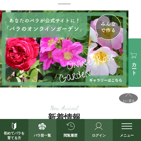
カート
上に戻る
New Arrival
新着情報
初めてバラを
バラ苗一覧
閲覧履歴
ログイン
メニュー
育てる方