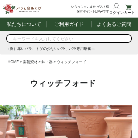
いらっしゃいませ
ゲスト様
保有ポイントは
0
ptです
ログイン
カート
私たちについて
ご利用ガイド
よくあるご質問
商品を検索
（例）赤いバラ、トゲの少ないバラ、バラ専用培養土
する
（例）赤いバラ、トゲの少ないバラ、バラ専用培養土
HOME
園芸資材
鉢・器
ウィッチフォード
ウィッチフォード