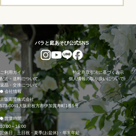
バラと庭あそび公式SNS
ご利用ガイド
特定商取引法に基づく表示
配送・送料について
個人情報の取り扱いについて
返品・交換について
会社情報
京阪園芸株式会社
573-0061大阪府枚方市伊加賀寿町1番5号
営業時間
10:00～16:00
定休日：土日祝・夏季(お盆休)・年末年始