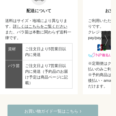
配送について
お支
送料はサイズ・地域により異なりま
ご利用いただけ
す。
詳しくはこちらをご覧ください
りです。
また、バラ苗は本数に関わらず送料一
クレジットカード/
律です。
pay/paypay/
資材
ご注文日より5営業日以
内に発送
※定期便はクレ
バラ苗
ご注文日より7営業日以
払いのみご利用
内に発送（予約品のお届
※予約商品はク
け予定は商品ページに記
後払い・amazo
載）
だけます。
お買い物ガイド一覧はこちら