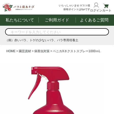
いらっしゃいませ
ゲスト様
保有ポイントは
0
ptです
ログイン
カート
私たちについて
ご利用ガイド
よくあるご質問
商品を検索
（例）赤いバラ、トゲの少ないバラ、バラ専用培養土
する
（例）赤いバラ、トゲの少ないバラ、バラ専用培養土
HOME
園芸資材
病害虫対策
ベニカXネクストスプレー1000ｍL