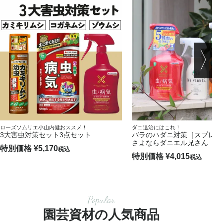
ローズソムリエ小山内健おススメ！
ダニ退治にはこれ！
3大害虫対策セット3点セット
バラのハダニ対策［スプレ
さよならダニエル兄さん
特別価格
¥
5,170
税込
特別価格
¥
4,015
税込
Popular
園芸資材の人気商品