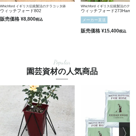
Whichford イギリス伝統製法のテラコッタ鉢
Whichford イギリス伝統製法のテ
ウィッチフォード802
ウィッチフォード273Hamlet
販売価格
¥
8,800
税込
メーカー直送
販売価格
¥
15,400
税込
Popular
園芸資材の人気商品