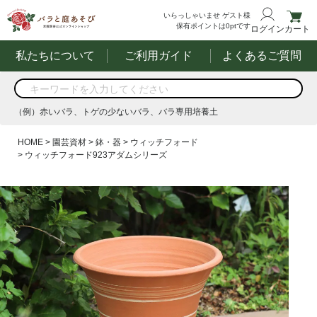
いらっしゃいませ
ゲスト様
保有ポイントは
0
ptです
ログイン
カート
私たちについて
ご利用ガイド
よくあるご質問
商品を検索
（例）赤いバラ、トゲの少ないバラ、バラ専用培養土
する
（例）赤いバラ、トゲの少ないバラ、バラ専用培養土
HOME
園芸資材
鉢・器
ウィッチフォード
ウィッチフォード923アダムシリーズ