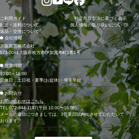
ご利用ガイド
特定商取引法に基づく表示
配送・送料について
個人情報の取り扱いについて
返品・交換について
会社情報
京阪園芸株式会社
573-0061大阪府枚方市伊加賀寿町1番5号
営業時間
10:00～16:00
定休日：土日祝・夏季(お盆休)・年末年始
お問合せ
お問い合わせはこちら
TEL:072-844-1187(平日 10:00〜16:00)
メールの返信につきましては、3営業日以内にさせていただいて
おります。