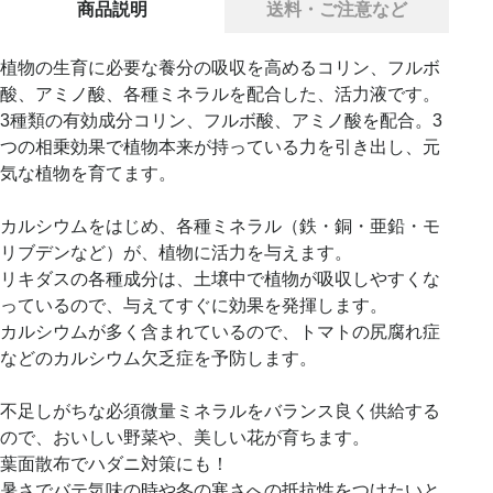
商品説明
送料・ご注意など
植物の生育に必要な養分の吸収を高めるコリン、フルボ
酸、アミノ酸、各種ミネラルを配合した、活力液です。
3種類の有効成分コリン、フルボ酸、アミノ酸を配合。3
つの相乗効果で植物本来が持っている力を引き出し、元
気な植物を育てます。
カルシウムをはじめ、各種ミネラル（鉄・銅・亜鉛・モ
リブデンなど）が、植物に活力を与えます。
リキダスの各種成分は、土壌中で植物が吸収しやすくな
っているので、与えてすぐに効果を発揮します。
カルシウムが多く含まれているので、トマトの尻腐れ症
などのカルシウム欠乏症を予防します。
不足しがちな必須微量ミネラルをバランス良く供給する
ので、おいしい野菜や、美しい花が育ちます。
葉面散布でハダニ対策にも！
暑さでバテ気味の時や冬の寒さへの抵抗性をつけたいと