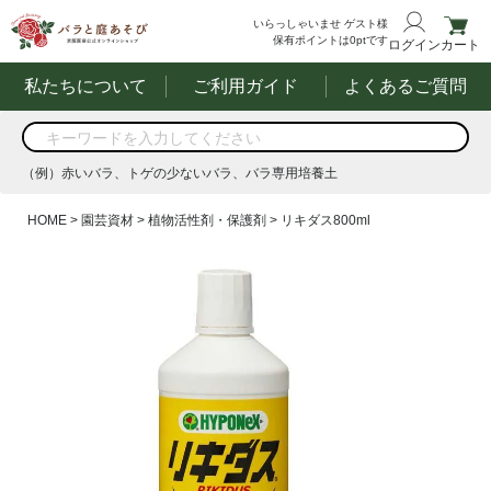
いらっしゃいませ
ゲスト様
保有ポイントは
0
ptです
ログイン
カート
私たちについて
ご利用ガイド
よくあるご質問
商品を検索
（例）赤いバラ、トゲの少ないバラ、バラ専用培養土
する
（例）赤いバラ、トゲの少ないバラ、バラ専用培養土
HOME
園芸資材
植物活性剤・保護剤
リキダス800ml