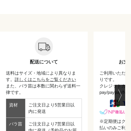
配送について
お支
送料はサイズ・地域により異なりま
ご利用いただけ
す。
詳しくはこちらをご覧ください
りです。
また、バラ苗は本数に関わらず送料一
クレジットカード/
律です。
pay/paypay/
資材
ご注文日より5営業日以
内に発送
※定期便はクレ
バラ苗
ご注文日より7営業日以
払いのみご利用
内に発送（予約品のお届