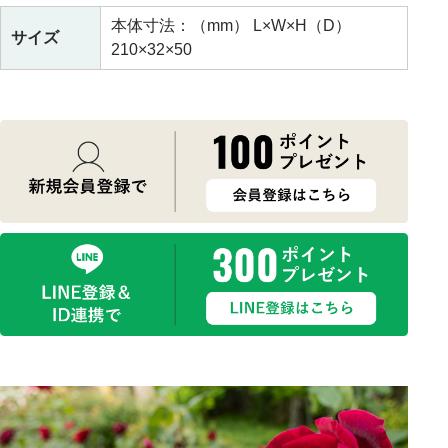
本体寸法：（mm） L×W×H（D）
サイズ
210×32×50