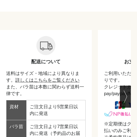
配送について
お支
送料はサイズ・地域により異なりま
ご利用いただけ
す。
詳しくはこちらをご覧ください
りです。
また、バラ苗は本数に関わらず送料一
クレジットカード/
律です。
pay/paypay/
資材
ご注文日より5営業日以
内に発送
※定期便はクレ
バラ苗
ご注文日より7営業日以
払いのみご利用
内に発送（予約品のお届