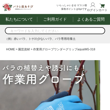
いらっしゃいませ
ゲスト様
保有ポイントは
0
ptです
ログイン
カート
私たちについて
ご利用ガイド
よくあるご質問
商品を検索
（例）赤いバラ、トゲの少ないバラ、バラ専用培養土
する
（例）赤いバラ、トゲの少ないバラ、バラ専用培養土
HOME
園芸資材
作業用グローブワンダーグリップaquaWG-318