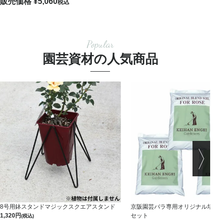
販売価格
¥
5,060
税込
Popular
園芸資材の人気商品
8号用鉢スタンドマジックスクエアスタンド
京阪園芸バラ専用オリジナル培養土 
1,320
セット
(税込)