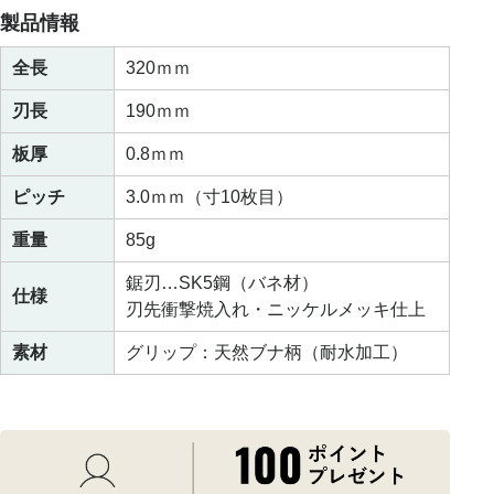
製品情報
全長
320ｍｍ
刃長
190ｍｍ
板厚
0.8ｍｍ
ピッチ
3.0ｍｍ（寸10枚目）
重量
85g
鋸刃…SK5鋼（バネ材）
仕様
刃先衝撃焼入れ・ニッケルメッキ仕上
素材
グリップ：天然ブナ柄（耐水加工）