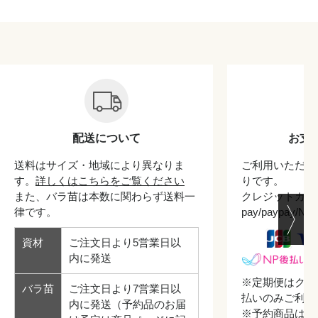
配送について
お支
送料はサイズ・地域により異なりま
ご利用いただけ
す。
詳しくはこちらをご覧ください
りです。
また、バラ苗は本数に関わらず送料一
クレジットカード/
律です。
pay/paypay/
資材
ご注文日より5営業日以
内に発送
※定期便はクレ
バラ苗
ご注文日より7営業日以
払いのみご利用
内に発送（予約品のお届
※予約商品はク