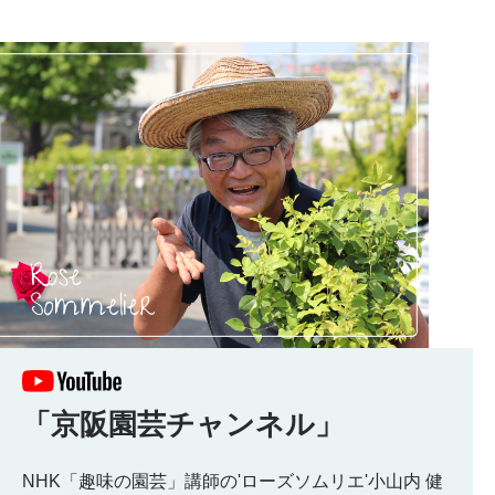
「京阪園芸チャンネル」
NHK「趣味の園芸」講師の'ローズソムリエ'小山内 健