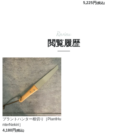
5,225
(税込)
Review
閲覧履歴
プラントハンター根切り［PlantHu
nterNekiri］
4,180
(税込)