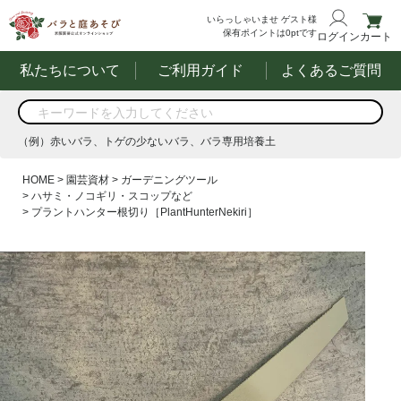
いらっしゃいませ
ゲスト様
保有ポイントは
0
ptです
ログイン
カート
私たちについて
ご利用ガイド
よくあるご質問
商品を検索
（例）赤いバラ、トゲの少ないバラ、バラ専用培養土
する
（例）赤いバラ、トゲの少ないバラ、バラ専用培養土
HOME
園芸資材
ガーデニングツール
ハサミ・ノコギリ・スコップなど
プラントハンター根切り［PlantHunterNekiri］