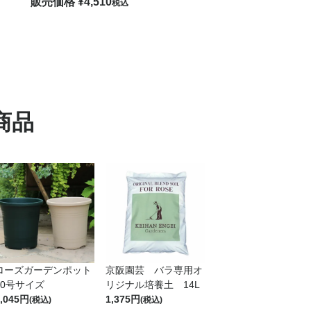
販売価格
¥
4,510
税
税込
商品
ローズガーデンポット
京阪園芸 バラ専用オ
10号サイズ
リジナル培養土 14L
,045
1,375
(税込)
(税込)