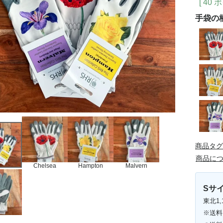
[
40
ポ
手袋の
商品タグ
商品に
Chelsea
Hampton
Malvern
Sサイ
東北1,
※送料