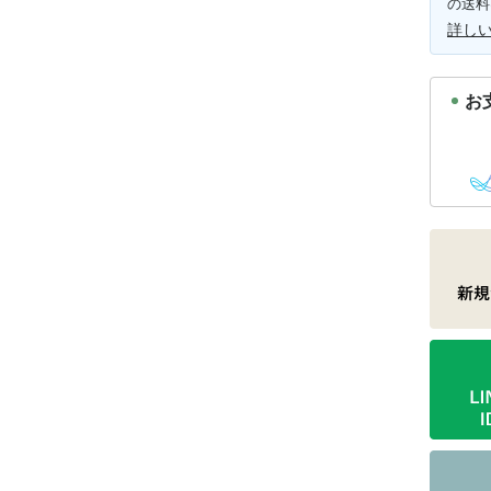
の送料
詳し
お