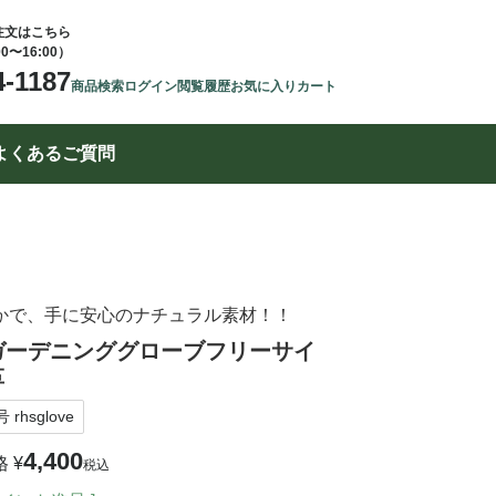
注文はこちら
00〜16:00）
4-1187
商品検索
ログイン
閲覧履歴
お気に入り
カート
よくあるご質問
かで、手に安心のナチュラル素材！！
Sガーデニンググローブフリーサイ
革
号
rhsglove
4,400
格
¥
税込