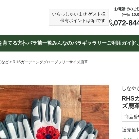
お電話でのご
いらっしゃいませ
ゲスト様
（平日 10:
保有ポイントは
0
ptです
072-84
を育てる方へ
バラ苗一覧
みんなのバラギャラリー
ご利用ガイド
検索する
ズなど
RHSガーデニンググローブフリーサイズ鹿革
（例）赤いバラ、トゲの少ないバラ、バラ専用培養土
しなや
RH
ズ鹿
商品番
販売価