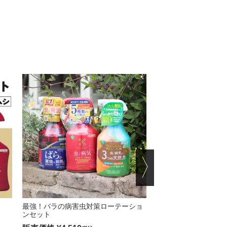
最強！バラの病害虫対策ローテーショ
剪定鋏・器具の消毒に！
ビストロン-5 220ml
ンセット
販売価格
¥
1,034