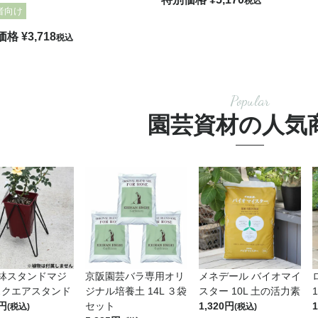
税込
者向け
価格
¥
3,718
税込
Popular
園芸資材の人気
用鉢スタンドマジ
京阪園芸バラ専用オリ
メネデール バイオマイ
スクエアスタンド
ジナル培養土 14L ３袋
スター 10L 土の活力素
セット
1,320
1
(税込)
(税込)