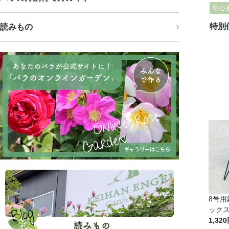
初心
特別
読みもの
8号
ック
1,320