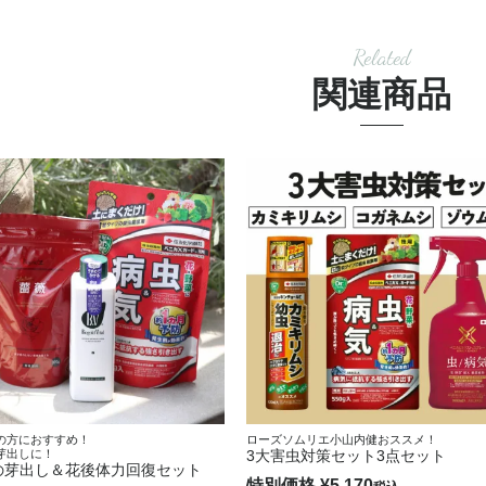
Related
関連商品
の方におすすめ！
ローズソムリエ小山内健おススメ！
芽出しに！
3大害虫対策セット3点セット
の芽出し＆花後体力回復セット
特別価格
¥
5,170