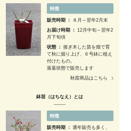
特徴
販売時期 ：
８月～翌年2月末
お届け時期 ：
12月中旬～翌年2
月下旬頃
状態 ：
接ぎ木した苗を畑で育
て秋に掘り上げ、６号鉢に植え
付けたもの。
落葉状態で販売します
秋苗商品はこちら
鉢苗（はちなえ）とは
特徴
販売時期 ：
通年販売も多く、