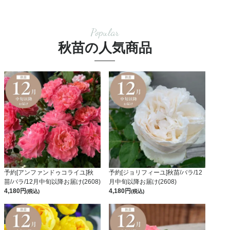
Popular
秋苗の人気商品
予約[アンファンドゥコライユ]秋
予約[ジョリフィーユ]秋苗/バラ/12
苗/バラ/12月中旬以降お届け(2608)
月中旬以降お届け(2608)
4,180
4,180
(税込)
(税込)