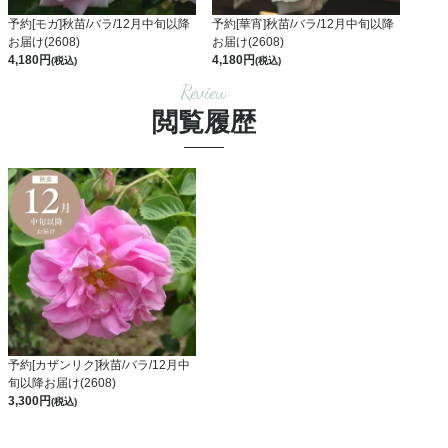
予約[モガ]秋苗/バラ/12月中旬以降
予約[華宵]秋苗/バラ/12月中旬以降
お届け(2608)
お届け(2608)
4,180
4,180
(税込)
(税込)
Review
閲覧履歴
予約[カザンリク]秋苗/バラ/12月中
旬以降お届け(2608)
3,300
(税込)