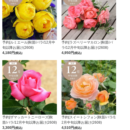
予約[ルミエール]秋苗/バラ/12月中
予約[ラズベリーマカロン]秋苗/バ
旬以降お届け(2608)
ラ/12月中旬以降お届け(2608)
4,180
4,950
(税込)
(税込)
予約[ザマッカートニーローズ]秋
予約[スイートシフォン]秋苗/バラ/1
苗/バラ/12月中旬以降お届け(2608)
2月中旬以降お届け(2608)
3,300
4,510
(税込)
(税込)