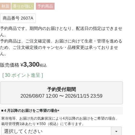
秋苗
香りが強い
予約商品
商品番号
2607A
予約商品です。期間内のお届けとなり、配送日の指定はできませ
ん。
予約商品は、ご注文確定後、お届けに向けて生産・管理を進める
ため、ご注文確定後のキャンセル・品種変更は承っておりませ
ん。
3,300
販売価格
¥
税込
[
30
ポイント進呈 ]
予約受付期間
2026/08/07 12:00
〜
2026/11/15 23:59
■４月以降のお届けをご希望の場合
(
寒冷地等、お届け先の気象状況により4月以降のお届けをご希望の場合、
必
栽培管理費1鉢あたり￥550（税込）にて承ります。
須
)