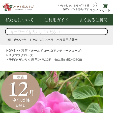
いらっしゃいませ
ゲスト様
保有ポイントは
0
ptです
ログイン
カート
私たちについて
ご利用ガイド
よくあるご質問
商品を検索
（例）赤いバラ、トゲの少ないバラ、バラ専用培養土
する
（例）赤いバラ、トゲの少ないバラ、バラ専用培養土
HOME
バラ苗
オールドローズ(アンティークローズ)
D.ダマスクローズ
予約[カザンリク]秋苗/バラ/12月中旬以降お届け(2608)