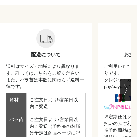
配送について
お支
送料はサイズ・地域により異なりま
ご利用いただけ
す。
詳しくはこちらをご覧ください
りです。
また、バラ苗は本数に関わらず送料一
クレジットカード/
律です。
pay/paypay/
資材
ご注文日より5営業日以
内に発送
※定期便はクレ
バラ苗
ご注文日より7営業日以
払いのみご利用
内に発送（予約品のお届
※予約商品はク
け予定は商品ページに記
後払い・amazo