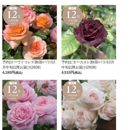
予約[ローヴドゥレテ]秋苗/バラ/12
予約[ビターカヌレ]秋苗/バラ/12月
月中旬以降お届け(2608)
中旬以降お届け(2608)
4,180
4,510
(税込)
(税込)