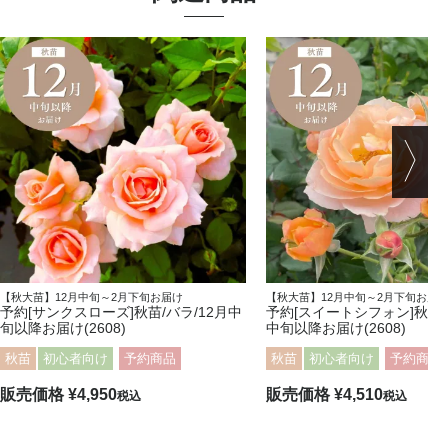
【秋大苗】12月中旬～2月下旬お届け
【秋大苗】12月中旬～2月下旬お届
予約[サンクスローズ]秋苗/バラ/12月中
予約[スイートシフォン]秋苗/
旬以降お届け(2608)
中旬以降お届け(2608)
秋苗
初心者向け
予約商品
秋苗
初心者向け
予約商品
販売価格
¥
4,950
販売価格
¥
4,510
税込
税込