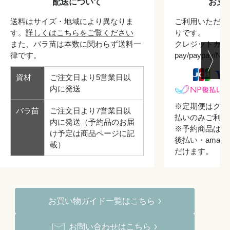
配送について
お支
送料はサイズ・地域により異なりま
ご利用いただけ
す。
詳しくはこちらをご覧ください
りです。
また、バラ苗は本数に関わらず送料一
クレジットカード/
律です。
pay/paypay/
資材
ご注文日より5営業日以
内に発送
※定期便はクレ
バラ苗
ご注文日より7営業日以
払いのみご利用
内に発送（予約品のお届
※予約商品はク
け予定は商品ページに記
後払い・amazo
載）
だけます。
お買い物ガイド一覧はこちら
お問い合わせはこちら