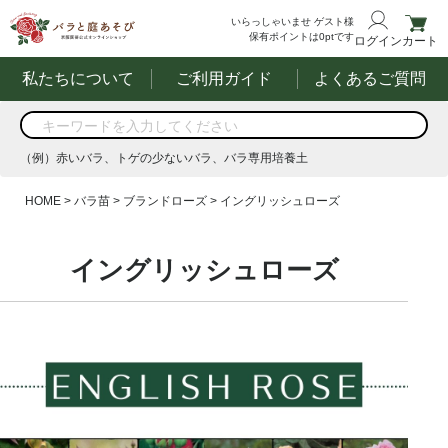
いらっしゃいませ
ゲスト様
保有ポイントは
0
ptです
ログイン
カート
私たちについて
ご利用ガイド
よくあるご質問
商品を検索
（例）赤いバラ、トゲの少ないバラ、バラ専用培養土
する
（例）赤いバラ、トゲの少ないバラ、バラ専用培養土
HOME
バラ苗
ブランドローズ
イングリッシュローズ
イングリッシュローズ