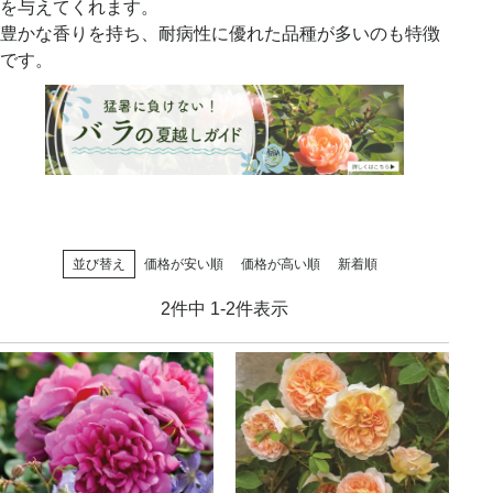
を与えてくれます。
豊かな香りを持ち、耐病性に優れた品種が多いのも特徴
です。
並び替え
価格が安い順
価格が高い順
新着順
2
件中
1
-
2
件表示