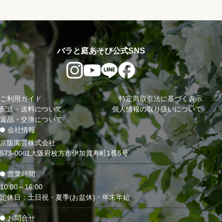
バラと庭あそび公式SNS
ご利用ガイド
特定商取引法に基づく表示
配送・送料について
個人情報の取り扱いについて
返品・交換について
会社情報
京阪園芸株式会社
573-0061大阪府枚方市伊加賀寿町1番5号
営業時間
10:00～16:00
定休日：土日祝・夏季(お盆休)・年末年始
お問合せ