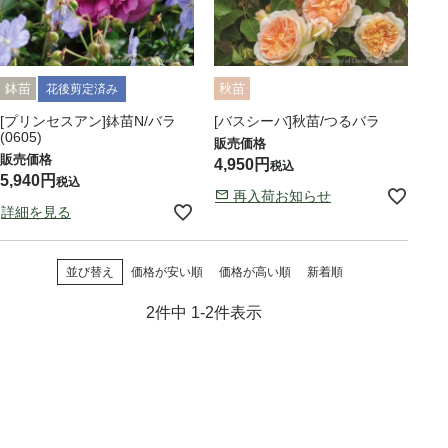
鉢苗
秋苗
花後剪定済み
[プリンセスアン]鉢苗N/バラ
[バスシーバ]秋苗/つるバラ
(0605)
4,950
税込
5,940
税込
再入荷お知らせ
詳細を見る
並び替え
価格が安い順
価格が高い順
新着順
2
件中
1
-
2
件表示