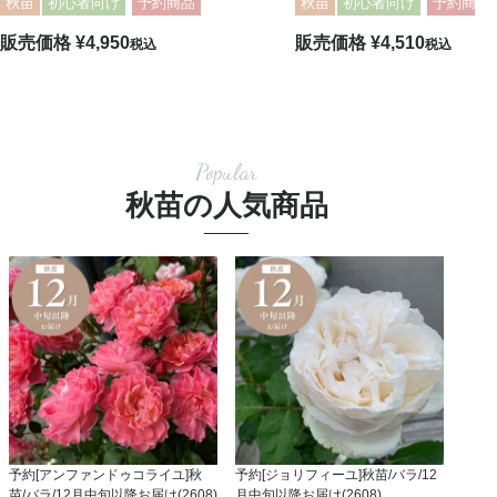
秋苗
初心者向け
予約商品
秋苗
初心者向け
予約商品
販売価格
¥
4,950
販売価格
¥
4,510
税込
税込
Popular
秋苗の人気商品
予約[アンファンドゥコライユ]秋
予約[ジョリフィーユ]秋苗/バラ/12
苗/バラ/12月中旬以降お届け(2608)
月中旬以降お届け(2608)