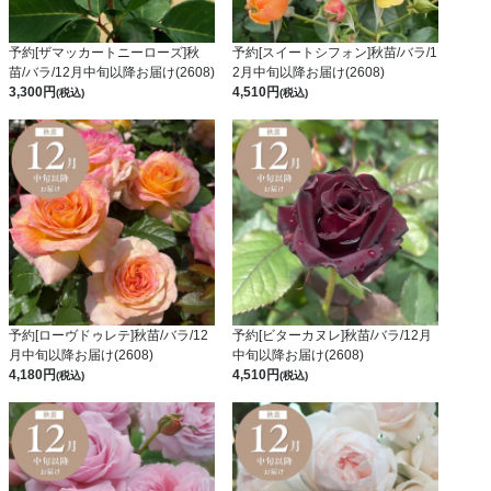
予約[ザマッカートニーローズ]秋
予約[スイートシフォン]秋苗/バラ/1
苗/バラ/12月中旬以降お届け(2608)
2月中旬以降お届け(2608)
3,300
4,510
(税込)
(税込)
予約[ローヴドゥレテ]秋苗/バラ/12
予約[ビターカヌレ]秋苗/バラ/12月
月中旬以降お届け(2608)
中旬以降お届け(2608)
4,180
4,510
(税込)
(税込)