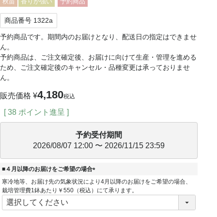
秋苗
香りが強い
予約商品
商品番号
1322a
予約商品です。期間内のお届けとなり、配送日の指定はできませ
ん。
予約商品は、ご注文確定後、お届けに向けて生産・管理を進める
ため、ご注文確定後のキャンセル・品種変更は承っておりませ
ん。
4,180
販売価格
¥
税込
[
38
ポイント進呈 ]
予約受付期間
2026/08/07 12:00
〜
2026/11/15 23:59
■４月以降のお届けをご希望の場合
(
寒冷地等、お届け先の気象状況により4月以降のお届けをご希望の場合、
必
栽培管理費1鉢あたり￥550（税込）にて承ります。
須
)