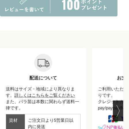
配送について
お支
送料はサイズ・地域により異なりま
ご利用いただけ
す。
詳しくはこちらをご覧ください
りです。
また、バラ苗は本数に関わらず送料一
クレジットカード/
律です。
pay/paypay/
資材
ご注文日より5営業日以
内に発送