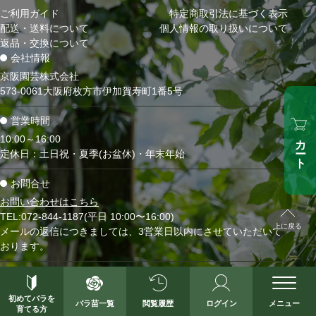
ご利用ガイド
特定商取引法に基づく表示
配送・送料について
個人情報の取り扱いについて
返品・交換について
会社情報
京阪園芸株式会社
573-0061大阪府枚方市伊加賀寿町1番5号
営業時間
カート
10:00～16:00
定休日：土日祝・夏季(お盆休)・年末年始
お問合せ
お問い合わせはこちら
TEL:072-844-1187(平日 10:00〜16:00)
上に戻る
メールの返信につきましては、3営業日以内にさせていただいて
おります。
初めてバラを
バラ苗一覧
閲覧履歴
ログイン
メニュー
育てる方