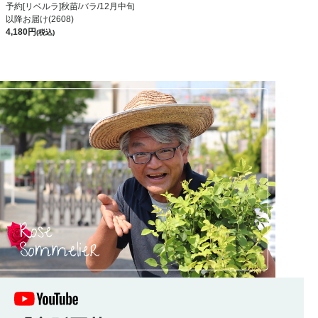
予約[リベルラ]秋苗/バラ/12月中旬
以降お届け(2608)
4,180
(税込)