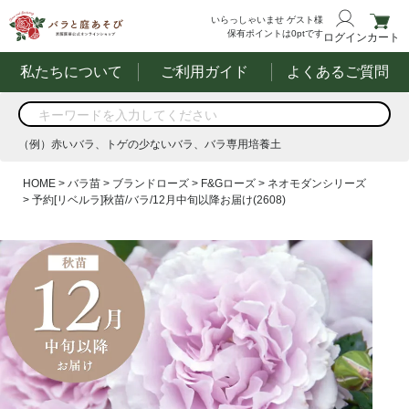
いらっしゃいませ
ゲスト様
保有ポイントは
0
ptです
ログイン
カート
私たちについて
ご利用ガイド
よくあるご質問
商品を検索
（例）赤いバラ、トゲの少ないバラ、バラ専用培養土
する
（例）赤いバラ、トゲの少ないバラ、バラ専用培養土
HOME
バラ苗
ブランドローズ
F&Gローズ
ネオモダンシリーズ
予約[リベルラ]秋苗/バラ/12月中旬以降お届け(2608)