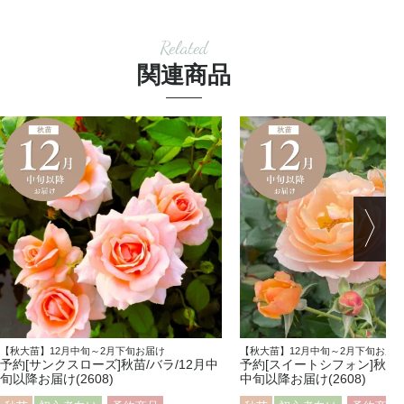
Related
関連商品
【秋大苗】12月中旬～2月下旬お届け
【秋大苗】12月中旬～2月下旬お届
予約[サンクスローズ]秋苗/バラ/12月中
予約[スイートシフォン]秋苗/
旬以降お届け(2608)
中旬以降お届け(2608)