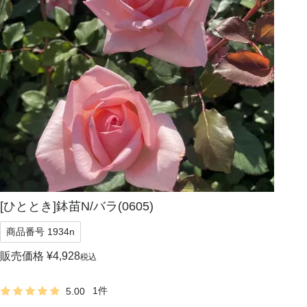
[ひととき]鉢苗N/バラ(0605)
商品番号
1934n
販売価格
¥
4,928
税込
1
5.00