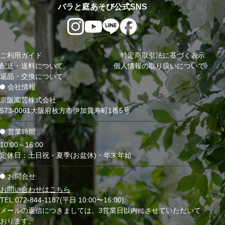
バラと庭あそび公式SNS
ご利用ガイド
特定商取引法に基づく表示
配送・送料について
個人情報の取り扱いについて
返品・交換について
会社情報
京阪園芸株式会社
573-0061大阪府枚方市伊加賀寿町1番5号
営業時間
10:00～16:00
定休日：土日祝・夏季(お盆休)・年末年始
お問合せ
お問い合わせはこちら
TEL:072-844-1187(平日 10:00〜16:00)
メールの返信につきましては、3営業日以内にさせていただいて
おります。