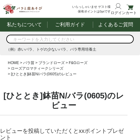
いらっしゃいませ
ゲスト様
保有ポイントは
0
ptです
ログイン
カート
私たちについて
ご利用ガイド
よくあるご質問
商品を検索
（例）赤いバラ、トゲの少ないバラ、バラ専用培養土
する
（例）赤いバラ、トゲの少ないバラ、バラ専用培養土
HOME
バラ苗
ブランドローズ
F&Gローズ
ローズアロマティークシリーズ
[ひととき]鉢苗N/バラ(0605)のレビュー
[ひととき]鉢苗N/バラ(0605)のレ
ビュー
レビューを投稿していただくとxxポイントプレゼ
ント