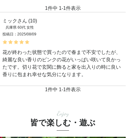
1
件中
1
-
1
件表示
ミック
10
兵庫県
60代
女性
投稿日
2025/08/09
花が終わった状態で買ったので春まで不安でしたが、
綺麗な良い香りのピンクの花がいっぱい咲いて良かっ
たです。切り花で玄関に飾ると家を出入りの時に良い
香りに包まれ幸せな気分になります。
1
件中
1
-
1
件表示
Enjoy
皆で楽しむ・遊ぶ