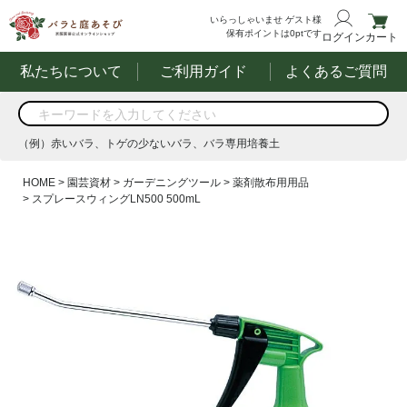
いらっしゃいませ
ゲスト様
保有ポイントは
0
ptです
ログイン
カート
私たちについて
ご利用ガイド
よくあるご質問
商品を検索
（例）赤いバラ、トゲの少ないバラ、バラ専用培養土
する
（例）赤いバラ、トゲの少ないバラ、バラ専用培養土
HOME
園芸資材
ガーデニングツール
薬剤散布用用品
スプレースウィングLN500 500mL