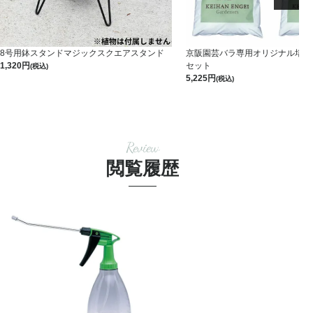
8号用鉢スタンドマジックスクエアスタンド
京阪園芸バラ専用オリジナル培養土 
1,320
セット
(税込)
5,225
(税込)
Review
閲覧履歴