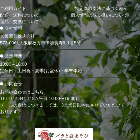
ご利用ガイド
特定商取引法に基づく表示
配送・送料について
個人情報の取り扱いについて
返品・交換について
会社情報
京阪園芸株式会社
573-0061大阪府枚方市伊加賀寿町1番5号
営業時間
10:00～16:00
定休日：土日祝・夏季(お盆休)・年末年始
お問合せ
お問い合わせはこちら
TEL:072-844-1187(平日 10:00〜16:00)
メールの返信につきましては、3営業日以内にさせていただいて
おります。