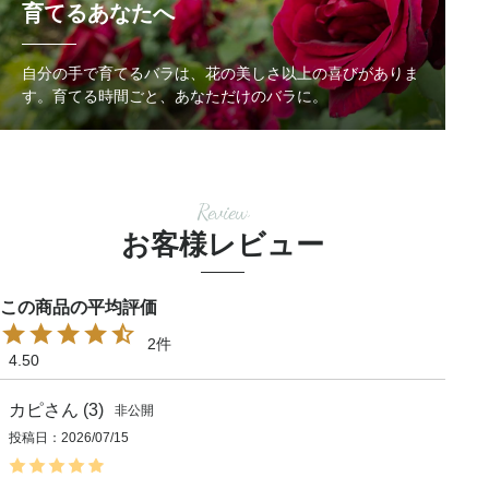
育てるあなたへ
自分の手で育てるバラは、花の美しさ以上の喜びがありま
す。
育てる時間ごと、あなただけのバラに。
Review
お客様レビュー
2
4.50
カピ
3
非公開
投稿日
2026/07/15