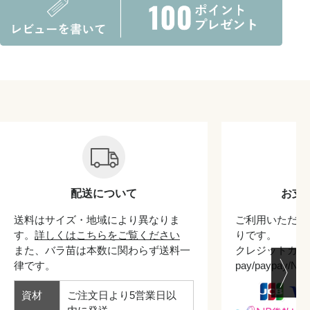
配送について
お支
送料はサイズ・地域により異なりま
ご利用いただけ
す。
詳しくはこちらをご覧ください
りです。
また、バラ苗は本数に関わらず送料一
クレジットカード/
律です。
pay/paypay/
資材
ご注文日より5営業日以