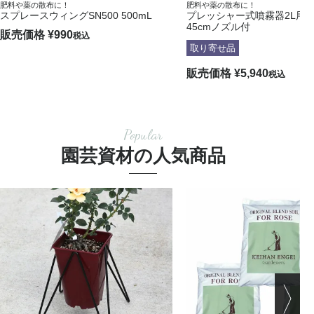
肥料や薬の散布に！
肥料や薬の散布に！
スプレースウィングSN500 500mL
プレッシャー式噴霧器2L用No.
45cmノズル付
販売価格
¥
990
税込
取り寄せ品
販売価格
¥
5,940
税込
Popular
園芸資材の人気商品