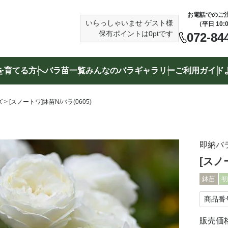
お電話でのご
いらっしゃいませ
ゲスト様
（平日 10:
保有ポイントは
0
ptです
072-84
を育てる方へ
バラ苗一覧
みんなのバラギャラリー
ご利用ガイド
検索する
ズ
[スノートワ]鉢苗N/バラ(0605)
（例）赤いバラ、トゲの少ないバラ、バラ専用培養土
即納バ
[スノ
鉢苗
初
商品番
販売価