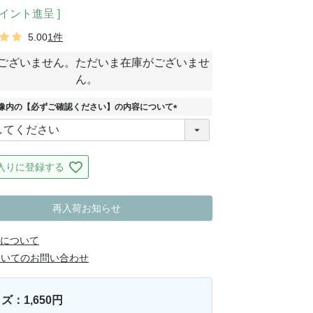
イント進呈 ]
5.00
1件
ございません。ただいま在庫がございませ
ん。
像内の【必ずご確認ください】の内容について
(
必
須
)
入りに登録する
再入荷お知らせ
について
ついてのお問い合わせ
ズ：1,650円