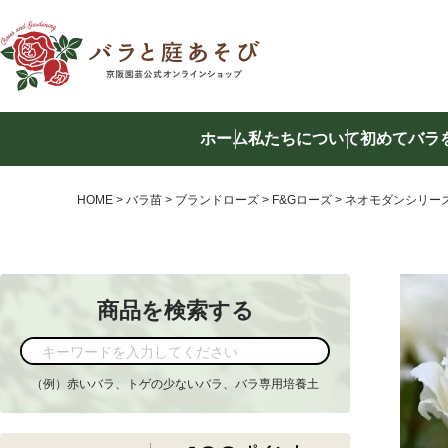
ホーム
私たちについて
初めてバラ
商品を
HOME
バラ苗
ブランドローズ
F&Gローズ
ネオモダンシリー
商品を検索する
（例）赤いバラ、トゲの少ないバラ、バラ専用培養土