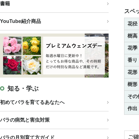
書籍
スペ
YouTube紹介商品
花径
樹高
花季
香り
花形
樹形
知る・学ぶ
その
初めてバラを育てるあなたへ
作出
バラの病気と害虫対策
ご確
バラの月別育て方ガイド