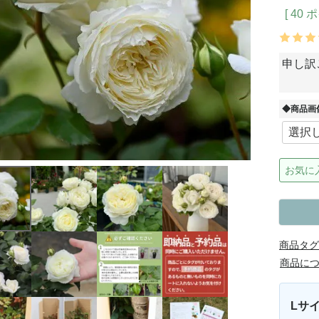
[
40
ポ
申し訳
◆商品画
お気に
商品タグ
商品に
Lサイ