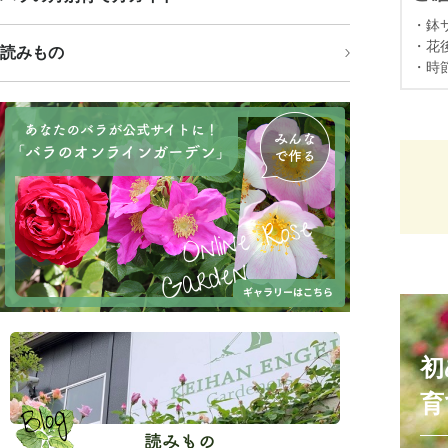
・鉢
・花
読みもの
・時
初
育