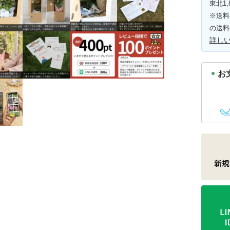
東北1,
※送料
の送料
詳し
お