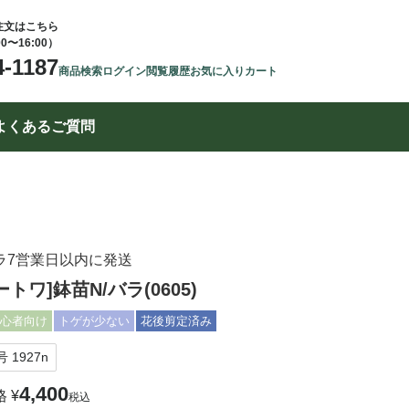
注文はこちら
00〜16:00）
4-1187
商品検索
ログイン
閲覧履歴
お気に入り
カート
よくあるご質問
ラ7営業日以内に発送
ートワ]鉢苗N/バラ(0605)
心者向け
トゲが少ない
花後剪定済み
号
1927n
4,400
格
¥
税込