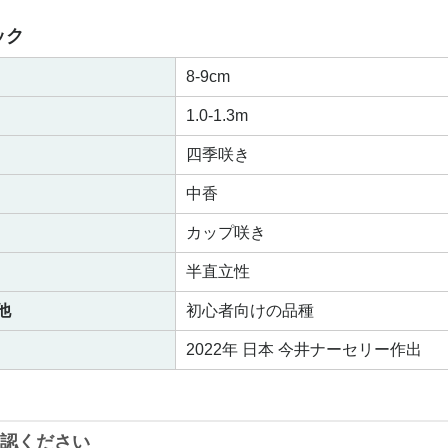
ック
8-9cm
1.0-1.3m
四季咲き
中香
カップ咲き
半直立性
他
初心者向けの品種
2022年 日本 今井ナーセリー作出
認ください