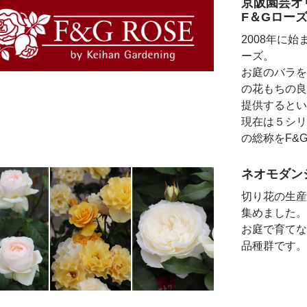
京阪園芸オ
F＆Gロー
2008年に
ーズ。
お庭のバラを
の花もちの良
提供するとい
現在は５シリ
の総称をF&
ネオモダン
切り花の生産
集めました。
お庭で育てな
品種群です。