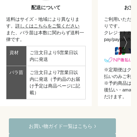
配送について
お支
送料はサイズ・地域により異なりま
ご利用いただけ
す。
詳しくはこちらをご覧ください
りです。
また、バラ苗は本数に関わらず送料一
クレジットカード/
律です。
pay/paypay/
資材
ご注文日より5営業日以
内に発送
※定期便はクレ
バラ苗
ご注文日より7営業日以
払いのみご利用
内に発送（予約品のお届
※予約商品はク
け予定は商品ページに記
後払い・amazo
載）
だけます。
お買い物ガイド一覧はこちら