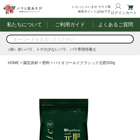
いらっしゃいませ
ゲスト様
保有ポイントは
0
ptです
ログイン
カート
私たちについて
ご利用ガイド
よくあるご質問
商品を検索
（例）赤いバラ、トゲの少ないバラ、バラ専用培養土
する
（例）赤いバラ、トゲの少ないバラ、バラ専用培養土
HOME
園芸資材
肥料
バイオゴールドクラシック元肥200g