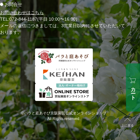
お問合せ
お問い合わせはこちら
TEL:072-844-1187(平日 10:00〜16:00)
メールの返信につきましては、3営業日以内にさせていただいて
おります。
カート
©バラと庭あそび京阪園芸公式オンラインショップ
All Rights reserved.
上に戻る