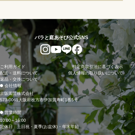
バラと庭あそび公式SNS
ご利用ガイド
特定商取引法に基づく表示
配送・送料について
個人情報の取り扱いについて
返品・交換について
会社情報
京阪園芸株式会社
573-0061大阪府枚方市伊加賀寿町1番5号
営業時間
10:00～16:00
定休日：土日祝・夏季(お盆休)・年末年始