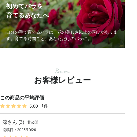
初めてバラを
育てるあなたへ
自分の手で育てるバラは、花の美しさ以上の喜びがありま
す。
育てる時間ごと、あなただけのバラに。
Review
お客様レビュー
1
5.00
涼
3
非公開
投稿日
2025/10/26