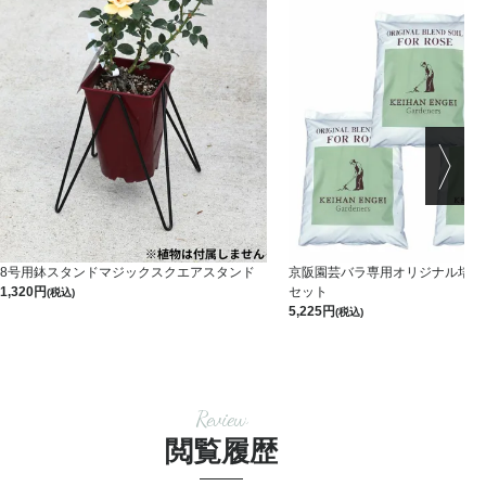
8号用鉢スタンドマジックスクエアスタンド
京阪園芸バラ専用オリジナル培養土 
1,320
セット
(税込)
5,225
(税込)
Review
閲覧履歴