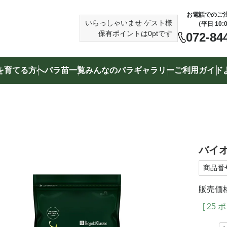
お電話でのご
いらっしゃいませ
ゲスト様
（平日 10:
保有ポイントは
0
ptです
072-84
を育てる方へ
バラ苗一覧
みんなのバラギャラリー
ご利用ガイド
検索する
（例）赤いバラ、トゲの少ないバラ、バラ専用培養土
バイオ
商品番
販売価
[
25
ポ