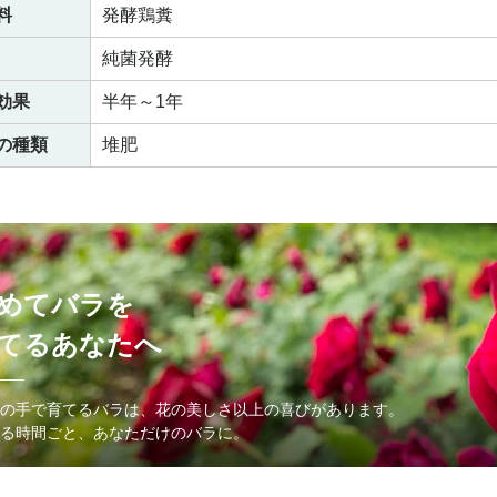
料
発酵鶏糞
純菌発酵
効果
半年～1年
の種類
堆肥
めてバラを
てるあなたへ
の手で育てるバラは、花の美しさ以上の喜びがあります。
る時間ごと、あなただけのバラに。