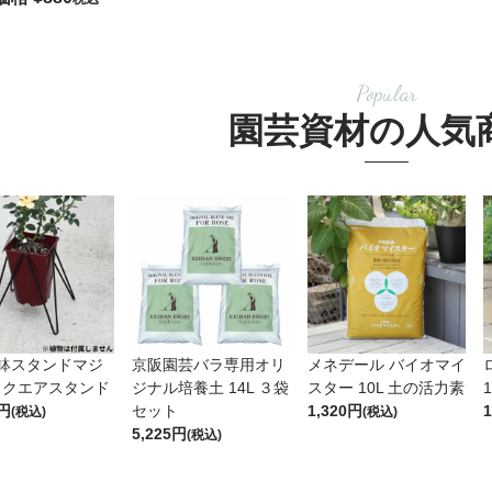
Popular
園芸資材の人気
用鉢スタンドマジ
京阪園芸バラ専用オリ
メネデール バイオマイ
スクエアスタンド
ジナル培養土 14L ３袋
スター 10L 土の活力素
セット
1,320
1
(税込)
(税込)
5,225
(税込)