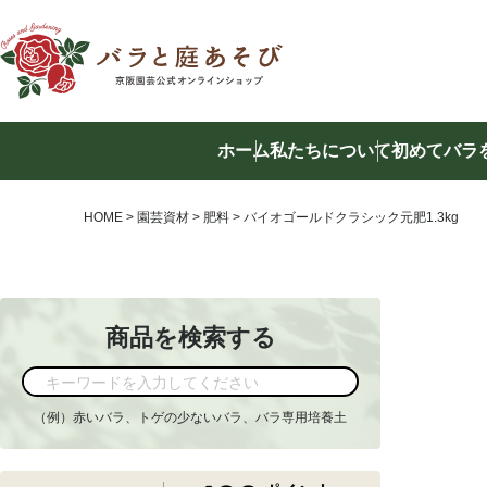
ホーム
私たちについて
初めてバラ
商品を
HOME
園芸資材
肥料
バイオゴールドクラシック元肥1.3kg
商品を検索する
（例）赤いバラ、トゲの少ないバラ、バラ専用培養土