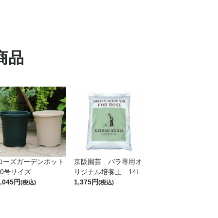
商品
ローズガーデンポット
京阪園芸 バラ専用オ
10号サイズ
リジナル培養土 14L
,045
1,375
(税込)
(税込)