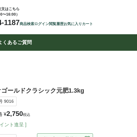
注文はこちら
00〜16:00）
4-1187
商品検索
ログイン
閲覧履歴
お気に入り
カート
よくあるご質問
ゴールドクラシック元肥1.3kg
号
9016
2,750
格
¥
税込
イント進呈 ]