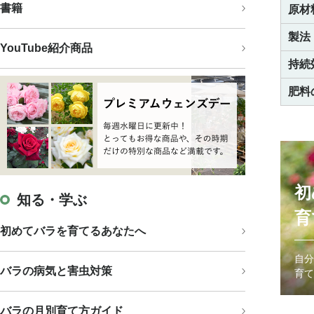
書籍
原材
製法
YouTube紹介商品
持続
肥料
初
知る・学ぶ
育
初めてバラを育てるあなたへ
自分
バラの病気と害虫対策
育て
バラの月別育て方ガイド