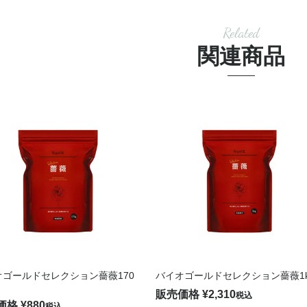
Related
関連商品
オゴールドセレクション薔薇170
バイオゴールドセレクション薔薇1k
販売価格
¥
2,310
税込
価格
¥
880
税込