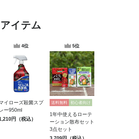
めアイテム
マイローズ殺菌スプ
送料無料
初心者向け
レー950ml
1年中使えるローテ
1,210円（税込）
ーション散布セット
3点セット
3,709円（税込）