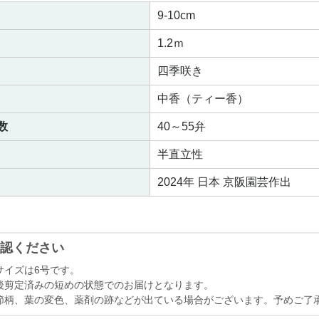
9-10cm
1.2ｍ
四季咲き
中香（ティー香）
数
40～55弁
半直立性
2024年 日本 京阪園芸作出
認ください
サイズは6号です。
後剪定済みの短めの状態でのお届けとなります。
節柄、葉の変色、薬剤の跡などが出ている場合がございます。予めご了