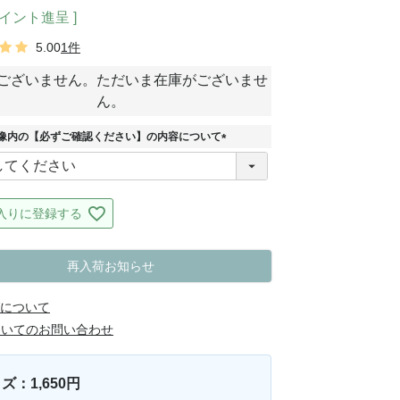
イント進呈 ]
5.00
1件
ございません。ただいま在庫がございませ
ん。
像内の【必ずご確認ください】の内容について
(
必
須
)
入りに登録する
再入荷お知らせ
について
ついてのお問い合わせ
ズ：1,650円