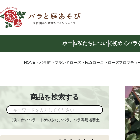
ホーム
私たちについて
初めてバラ
商品を
HOME
バラ苗
ブランドローズ
F&Gローズ
ローズアロマティ
商品を検索する
（例）赤いバラ、トゲの少ないバラ、バラ専用培養土