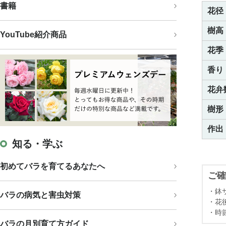
書籍
花径
樹高
YouTube紹介商品
花季
香り
花弁
樹形
作出
知る・学ぶ
初めてバラを育てるあなたへ
ご確
・鉢
バラの病気と害虫対策
・花
・時
バラの月別育て方ガイド