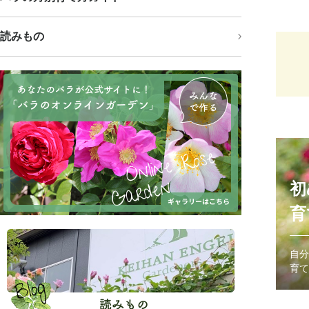
読みもの
初
育
自分
育て