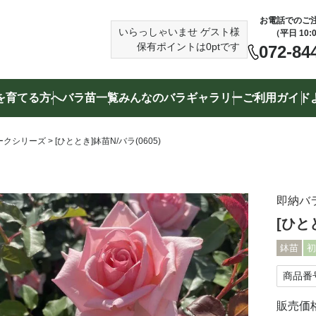
お電話でのご
いらっしゃいませ
ゲスト様
（平日 10:
保有ポイントは
0
ptです
072-84
を育てる方へ
バラ苗一覧
みんなのバラギャラリー
ご利用ガイド
検索する
ークシリーズ
[ひととき]鉢苗N/バラ(0605)
（例）赤いバラ、トゲの少ないバラ、バラ専用培養土
即納バ
[ひとと
鉢苗
初
商品番
販売価