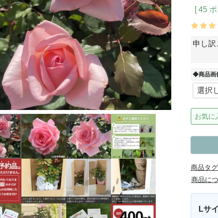
[
45
ポ
申し訳
◆商品画
お気に
商品タグ
商品に
Lサイ