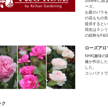
2008年に
ーズ。
お庭のバラを
の花もちの良
提供するとい
現在は５シリ
の総称をF&
ローズアロ
NHK[趣味
健が作出した
した。
コンパクトで
ック