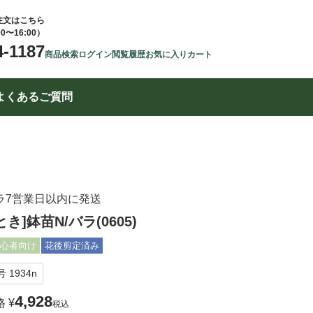
注文はこちら
00〜16:00）
4-1187
商品検索
ログイン
閲覧履歴
お気に入り
カート
よくあるご質問
ラ7営業日以内に発送
き]鉢苗N/バラ(0605)
心者向け
花後剪定済み
号
1934n
4,928
格
¥
税込